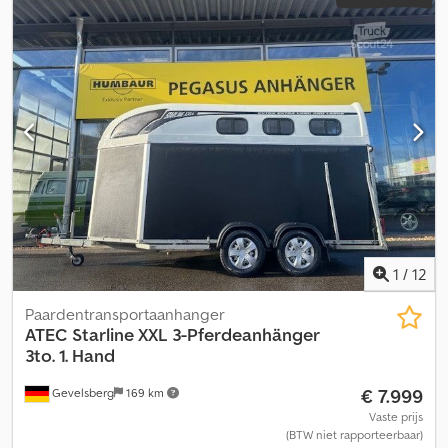
1
/
12
Paardentransportaanhanger
ATEC
Starline XXL 3-Pferdeanhänger
3to. 1. Hand
€ 7.999
Gevelsberg
169 km
Vaste prijs
(BTW niet rapporteerbaar)