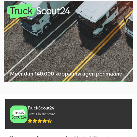
Atec Open Laadbak Aanhangers
Autotransporter Aanhangers
Blomert Paardenaanhangers / Paardentrailers
Hapert Autotransporter Aanhangers
Henra Paardenaanhangers / Paardentrailers
Koch Paardenaanhangers / Paardentrailers
Meer dan 140.000 koopaanvragen per maand.
Multitrailer Aanhangers
Selecteer dealerpakket
Multitrailer Motoraanhangers / Motorfiets Aanhangers
Multitrailer Verkoopaanhangers / Aanhangwagens Verkoop
TruckScout24
Gratis in de store
Overige Paardenaanhangers / Paardentrailers
Pezzioli Paardenaanhangers / Paardentrailers