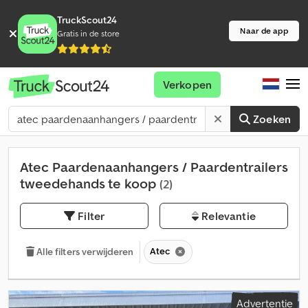
TruckScout24
Naar de app
Gratis in de store
Verkopen
Zoeken
Atec Paardenaanhangers / Paardentrailers
tweedehands te koop
(2)
Filter
Relevantie
Atec
Alle filters verwijderen
Advertentie