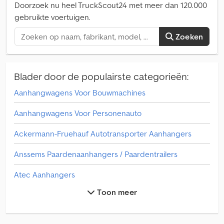
Doorzoek nu heel TruckScout24 met meer dan 120.000
gebruikte voertuigen.
Zoeken
Blader door de populairste categorieën:
Aanhangwagens Voor Bouwmachines
Aanhangwagens Voor Personenauto
Ackermann-Fruehauf Autotransporter Aanhangers
Anssems Paardenaanhangers / Paardentrailers
Atec Aanhangers
Toon meer
Atec Aanhangwagens Voor Personenauto
Atec K Aanhangers