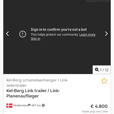
1
/
12
Kel-Berg schamelaanhanger / Link-
zeilentrailer
Kel-Berg
Link trailer / Link-
Planenauflieger
€ 4.800
Hedensted
497 km
Vaste prijs excl. btw