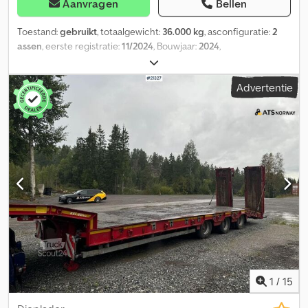
Aanvragen
Bellen
Toestand:
gebruikt
, totaalgewicht:
36.000 kg
, asconfiguratie:
2
assen
, eerste registratie:
11/2024
, Bouwjaar:
2024
,
Advertentie
1
/
15