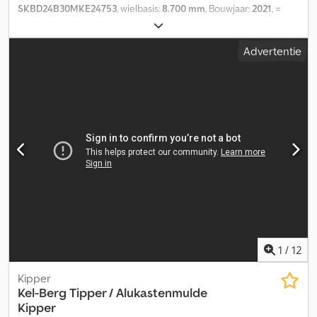
SKBD24B30MKE24753
, wielbasis:
8.700 mm
, Bouwjaar:
2021
, =
Extra opties en accessoires = Djdpfx Akezp Uufjhskr - Luchtvering
achter - Luchtvering voor = Aanvullende informatie =
Advertentie
Laadvermogen: 18.880 kg Maximaal toegestaan gewicht: 5.120 kg
Technische staat: goed Optische staat: goed Staat van de
voorbanden: 30 Staat van de achterbanden: 30 Maat voorbanden:
265/70 R 19.5 Maat achterbanden: 265/70 R 19.5 Neem contact op
met Lastas Sales voor meer informatie.
1
/
12
Kipper
Kel-Berg
Tipper / Alukastenmulde
Kipper