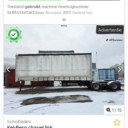
Toestand:
gebruikt
, machine-/voertuignummer:
SKBE45SH33KE2xxxx
, Bouwjaar:
2017
, Gelieve het
referentienummer op aanvraag te vermelden: 14968
Specificaties: - 3-assig - Uitschuifbaar: 3,5 meter - Lengte: 12,75
Advertentie
meter - Gedwongen besturing op de 3e as - Afstandsbediening
(moet nog worden geprogrammeerd) - Banden (zie foto's) -
Gereedschapskist - Sjorpunten - Leveringsklaar Omschrijving:
Een nieuwe afstandsbediening is inbegrepen, maar moet nog
worden geprogrammeerd. Klaar voor levering. Dsdpfx
Akszqplbjhekr Volgens de eigenaar is er een ongecorrigeerde
storing in de besturing. Het systeem werkt tijdens het rijden, maar
niet bij de gedwongen besturing. Er wordt vermoed dat de
storing wordt veroorzaakt door warmte in de leidingen. BOS heeft
eerder aan het besturingssysteem gewerkt. TÜV: Nee EU-
goedgekeurd tot: 14-04-2025 Eigen gewicht: 10.150 kg
Totaalgewicht: 45.000 kg Laadvermogen: 34.850 kg Breedte: 255
cm Lengte: 1.275 cm Model: 2017 Kel-berg Rettsemi m/ Uitschuif. =
Verdere informatie = Neem contact op met ATS Norway voor
1
/
15
meer informatie.
Schuifzeilen
Kel-Berg
chapel link