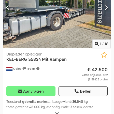
4.100 kg • Laadvermogen: 13.900 kg • Laadvolume: 7,5 m³ • ABS •
EBS • Aantal assen: 2 • Assenfabrikant: BPW • Pneumatische
achterklepvergrendeling Interne laadafmetingen ca.: • Lengte:
4.071 mm • Breedte: 2.344 mm • Hoogte: 1.342 mm Tussentijdse
verkoop, fouten en typefouten voorbehouden.
1
/
18
Dieplader oplegger
KEL-BERG
S58S4 Mit Rampen
€ 42.500
Geleen
134 km
Vaste prijs excl. btw
(€ 51.425 bruto)
Aanvragen
Bellen
Toestand:
gebruikt
, maximaal laadgewicht:
36.640 kg
,
totaalgewicht:
48.000 kg
, asconfiguratie:
3 assen
, eerste
registratie:
01/2016
, laadruimte lengte:
12.200 mm
,