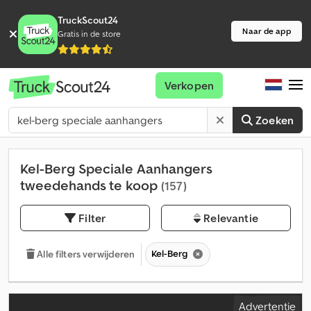
TruckScout24
Naar de app
Gratis in de store
Verkopen
Zoeken
Kel-Berg Speciale Aanhangers
tweedehands te koop
(157)
Filter
Relevantie
Kel-Berg
Alle filters verwijderen
Advertentie