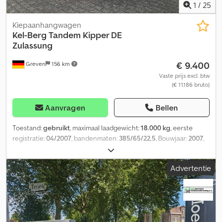
1
/
25
Kiepaanhangwagen
Kel-Berg
Tandem Kipper DE
Zulassung
€ 9.400
Greven
156 km
Vaste prijs excl. btw
(€ 11.186 bruto)
Aanvragen
Bellen
Toestand:
gebruikt
, maximaal laadgewicht:
18.000 kg
, eerste
registratie:
04/2007
, bandenmaten:
385/65/22,5
, Bouwjaar:
2007
,
Interne nr. 2051 Bezichting uitsluitend op afspraak - TÜV geldig
tot 11/27 - Pneumatische achterklepvergrendeling - K80
Advertentie
kogelkoppeling Ophanging: • 1e as: luchtgeveerd • 2e as:
luchtgeveerd Remmen: • 1e as: trommelrem met veeraccumulator
• 2e as: trommelrem met veeraccumulator Liftas: • 1e as: nee • 2e
as: nee Banden: • 1e as: enkelvoudige wielen • 2e as: enkelvoudige
wielen • Bandenmaat: 385/65/22,5 • Profiel diepte: 65% Dkjdpfey
Hdwmex Akher • Velgtype: staal Verdere uitrusting: • Leeggewicht: