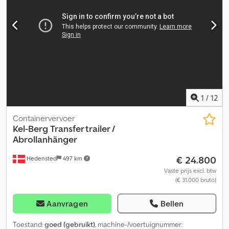
voorbanden: 50 Staat van de achterbanden: 50 Voorbanden:
275/70 R 22.5 Achterbanden: 275/70 R 22.5 Aanvullende informatie
Neem contact op met Lastas Sales voor meer informatie.
1
/
12
Containervervoer
Kel-Berg
Transfer trailer /
Abrollanhänger
€ 24.800
Hedensted
497 km
Vaste prijs excl. btw
(€ 31.000 bruto)
Aanvragen
Bellen
Toestand:
goed (gebruikt)
, machine-/voertuignummer: