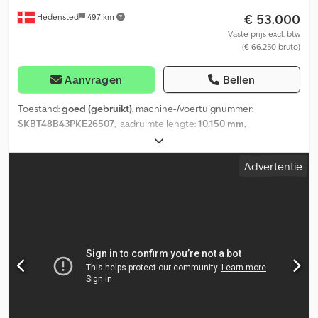
€ 53.000
Hedensted
497 km
Vaste prijs excl. btw
(€ 66.250 bruto)
Aanvragen
Bellen
Toestand:
goed (gebruikt)
, machine-/voertuignummer:
SKBT48B43PKE26507
, laadruimte lengte:
10.150 mm
,
laadruimtebreedte:
2.440 mm
, laadruimtehoogte:
1.500 mm
,
wielbasis:
7.200 mm
, Bouwjaar:
2024
, = Overige opties en
Advertentie
accessoires = - Luchtvering achter - Luchtvering voor = Overige
informatie = Dkedpfx Akjzp Ut Isher Laadvermogen: 40.000 kg
Toelaatbaar totaalgewicht: 8.000 kg Technische staat: goed
Optische staat: goed Staat van de voorbanden: 30 Staat van de
achterbanden: 30 Voorbanden: 385/65 R 22.5 Achterbanden:
385/65 R 22.5 Neem contact op met Lastas Sales voor meer
informatie.