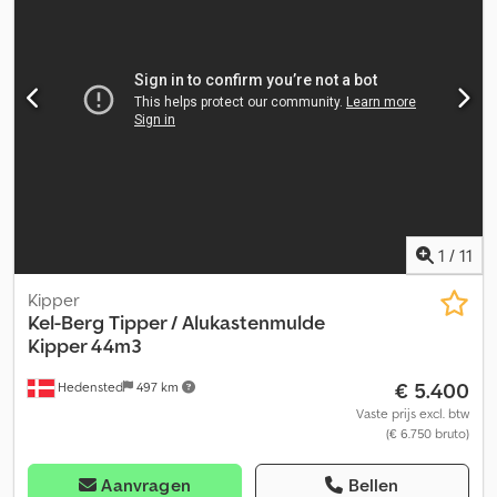
voorbanden: 70 Staat van de achterbanden: 70 Voorbanden:
385/65 R 22.5 Achterbanden: 385/65 R 22.5 Dksdpfxszp Utze Akhor
Neem contact op met Lastas Sales voor meer informatie.
1
/
11
Kipper
Kel-Berg
Tipper / Alukastenmulde
Kipper 44m3
€ 5.400
Hedensted
497 km
Vaste prijs excl. btw
(€ 6.750 bruto)
Aanvragen
Bellen