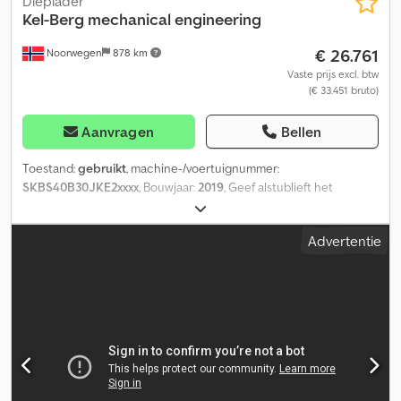
Dieplader
Kel-Berg
mechanical engineering
€ 26.761
Noorwegen
878 km
Vaste prijs excl. btw
(€ 33.451 bruto)
Aanvragen
Bellen
Toestand:
gebruikt
, machine-/voertuignummer:
SKBS40B30JKE2xxxx
, Bouwjaar:
2019
, Geef alstublieft het
referentienummer op bij aanvraag: 21327 Specificaties: Met
nieuwe EU-keuring Bouwjaar: 2019 Banden (zie foto's) Nieuwe
Advertentie
oprijplaten Lengte: 1400 cm Breedte: 255 cm Asafstand: 136 / 136
cm Eigen gewicht: 10.130 kg Maximaal laadvermogen: 34.870 kg
Beschrijving: Kel-Berg machine-dieplader met hydraulische
oprijplaten. De aanhanger wordt geleverd met nieuwe EU-
keuring. Geen besturing op de achteras. Direct leverbaar. TÜV: Ja
EU-goedgekeurd tot: 31.03.2027 Dedpfxszqmnge Akhokr Eigen
gewicht: 10.130 kg Totaal gewicht: 45.000 kg Laadvermogen:
34.870 kg Breedte: 255 cm Lengte: 1.400 cm Model: Maskinsemi =
Verdere informatie = Neem contact op met ATS Norway voor