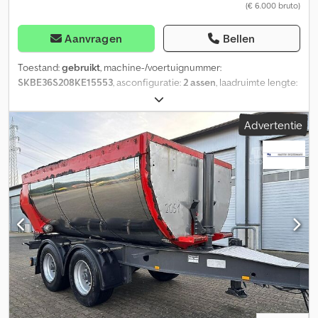
(€ 6.000 bruto)
Aanvragen
Bellen
Toestand:
gebruikt
, machine-/voertuignummer:
SKBE36S208KE15553
, asconfiguratie:
2 assen
, laadruimte lengte:
8.000 mm
, laadruimtebreedte:
2.440 mm
, laadruimtehoogte:
2.770 mm
, Bouwjaar:
2009
, = Verdere opties en accessoires = -
Advertentie
Luchtvering achter - Luchtvering voor - Trommelremsysteem =
Verdere informatie = Gewichten Leeggewicht: 9.280 kg
Laadvermogen: 26.720 kg GVW: 36.000 kg Staat Algemene staat:
gemiddeld Technische staat: gemiddeld Optische staat:
gemiddeld Verdere informatie Conditie van de voorbanden: 20
Voorbanden: 265/70 R 19.5 Achterbanden: 265/70 R 19.5 Laatste
keuring: 2025-12-16 Verdere informatie Dodpjx I Nx Eefx Akhjkr
Neem contact op met Lastas Sales voor meer informatie.