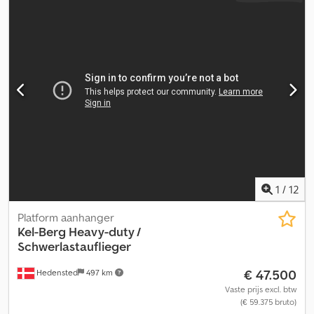
Aanvullende informatie = Gewichten Laadvermogen: 36.570 kg
Maximaal toegestaan gewicht: 8.430 kg Staat Algemene staat:
gemiddeld Technische staat: gemiddeld Optische staat:
gemiddeld Aanvullende informatie Staat van de voorbanden: 30
Staat van de achterbanden: 30 Voorbanden: 385/55 R 22.5
Achterbanden: 385/55 R 22.5 Dedpfjzp Uthox Akhekr Aanvullende
informatie Neem contact op met Lastas Sales voor meer
informatie.
1
/
12
Platform aanhanger
Kel-Berg
Heavy-duty /
Schwerlastauflieger
€ 47.500
Hedensted
497 km
Vaste prijs excl. btw
(€ 59.375 bruto)