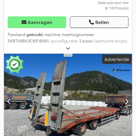
Vaste prijs excl. btw
(€ 11.875 bruto)
Aanvragen
Bellen
Toestand:
gebruikt
, machine-/voertuignummer:
SKBT48B43CKE16661
, asconfiguratie:
3 assen
, laadruimte lengte:
10.000 mm
, laadruimtebreedte:
2.430 mm
, laadruimtehoogte:
1.500 mm
, Bouwjaar:
2012
, = Overige opties en accessoires = -
Advertentie
Luchtvering achter - Luchtvering voor = Aanvullende informatie =
Gewichten Laadvermogen: 48.000 kg Maximaal toegestaan
gewicht: 8.580 kg Staat Algemene staat: redelijk Technische
staat: redelijk Optische staat: redelijk Aanvullende informatie
Staat van de voorbanden: 20% Staat van de achterbanden: 20%
Voorbanden: 385/65 R 22.5 Achterbanden: 385/65 R 22.5 Dsdpfxozr
Dypj Akhekr Laatste keuring: 2026-07-29 Aanvullende informatie
Neem contact op met Lastas Sales voor meer informatie.