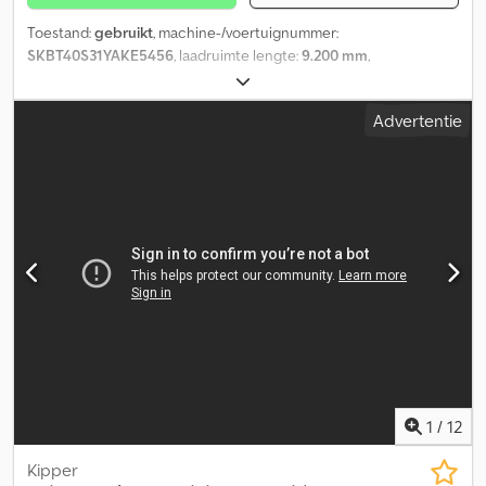
Toestand:
gebruikt
, machine-/voertuignummer:
SKBT40S31YAKE5456
, laadruimte lengte:
9.200 mm
,
laadruimtebreedte:
2.440 mm
, laadruimtehoogte:
2.000 mm
,
Bouwjaar:
2000
, = Overige opties en accessoires = - Luchtvering
Advertentie
achter - Luchtvering voor Dkedpfx Akszp Utuoher = Overige
informatie = Gewichten Laadvermogen: 33.000 kg Toelaatbaar
totaalgewicht: 7.000 kg Staat Algemene staat: gemiddeld
Technische staat: gemiddeld Optische staat: gemiddeld Overige
informatie Staat van de voorbanden: 50 Staat van de
achterbanden: 50 Voorbanden: 385/65 R 22.5 Achterbanden:
385/65 R 22.5 Overige informatie Neem contact op met Lastas
Sales voor meer informatie.
1
/
12
Kipper