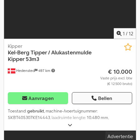
1
/
12
Kipper
Kel-Berg
Tipper / Alukastenmulde
Kipper 53m3
€ 10.000
Hedensted
497 km
Vaste prijs excl. btw
(€ 12.500 bruto)
Aanvragen
Bellen
Toestand:
gebruikt
, machine-/voertuignummer:
SKBT40S307KE14443
, laadruimte lengte:
10.480 mm
,
laadruimtebreedte:
2.440 mm
, laadruimtehoogte:
2.100 mm
,
wielbasis:
8.000 mm
, Bouwjaar:
2008
, = Aanvullende opties en
Advertentie
accessoires = - Luchtvering achter - Luchtvering voor =