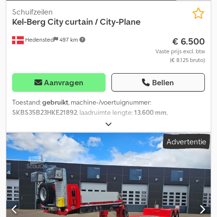
Schuifzeilen
Kel-Berg
City curtain / City-Plane
€ 6.500
Hedensted
497 km
Vaste prijs excl. btw
(€ 8.125 bruto)
Aanvragen
Bellen
Toestand:
gebruikt
, machine-/voertuignummer:
SKBS35B23HKE21892
, laadruimte lengte:
13.600 mm
,
laadruimtebreedte:
2.450 mm
, laadruimtehoogte:
2.600 mm
,
Bouwjaar:
2017
, = Extra opties en accessoires = - Luchtvering
Advertentie
achter - Luchtvering voor = Meer informatie = Gewichten
Laadvermogen: 25.780 kg Maximaal toelaatbaar gewicht: 9.220 kg
Dksdpfxozp Ur Ds Akhor Staat Algemene staat: redelijk
Technische staat: redelijk Optische staat: redelijk Meer informatie
Staat van de voorbanden: 40 Staat van de achterbanden: 40
Voorbanden: 275/70 R 22.5 Achterbanden: 275/70 R 22.5 Meer
informatie Neem contact op met Lastas Sales voor meer
informatie.