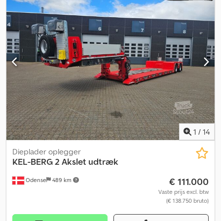
1
/
14
Dieplader oplegger
KEL-BERG
2 Akslet udtræk
€ 111.000
Odense
489 km
Vaste prijs excl. btw
(€ 138.750 bruto)