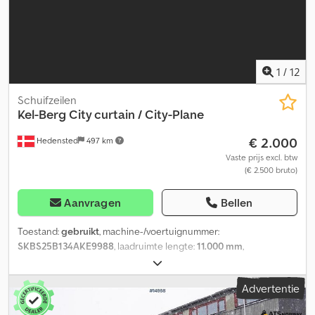
meer informatie.
1
/
12
Schuifzeilen
Kel-Berg
City curtain / City-Plane
€ 2.000
Hedensted
497 km
Vaste prijs excl. btw
(€ 2.500 bruto)
Aanvragen
Bellen
Toestand:
gebruikt
, machine-/voertuignummer:
SKBS25B134AKE9988
, laadruimte lengte:
11.000 mm
,
laadruimtebreedte:
2.500 mm
, laadruimtehoogte:
2.800 mm
,
Bouwjaar:
2004
, = Verdere opties en accessoires = Dsdpfeznhn
Advertentie
Nex Akhjkr - Luchtvering achter - Luchtvering voor = Verdere
informatie = Gewichten Laadvermogen: 19.100 kg Toelaatbaar