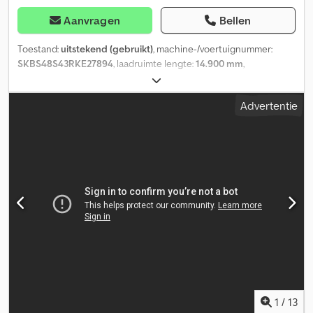
Aanvragen
Bellen
Toestand:
uitstekend (gebruikt)
, machine-/voertuignummer:
SKBS48S43RKE27894
, laadruimte lengte:
14.900 mm
,
laadruimtebreedte:
2.480 mm
, laadruimtehoogte:
2.000 mm
,
wielbasis:
7.480 mm
, Bouwjaar:
2024
, = Aanvullende opties en
Advertentie
accessoires = - Luchtvering achter - Luchtvering voor =
Aanvullende informatie = Laadvermogen: 38.890 kg Maximaal
toegestaan gewicht: 9.110 kg Technische staat: zeer goed
Optische staat: zeer goed Staat van de banden voor: 90 Staat van
de banden achter: 90 Bandenmaat voor: 385/65 R 22.5
Bandenmaat achter: 385/65 R 22.5 Dkedjzp Utbjpfx Akhsr Neem
contact op met Lastas Sales voor meer informatie.
1
/
13