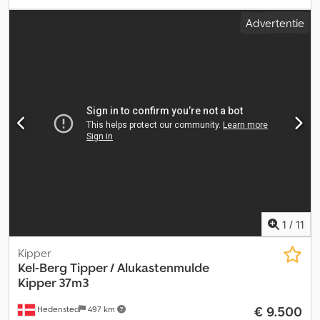
laadruimtebreedte:
3.000 mm
, totale breedte:
2.500 mm
, totale
Advertentie
hoogte:
3.800 mm
, Uitrusting:
ABS
, Kel-Berg S58S4 Semie
Tieflader Erstzulassung:21-01-2016 SAF Achsen 1x liftachse Achse
3+4 Sind Nachlauf Gelenckt Trommelbremsen Mit ABS Und EBS
Luftfederung Reifen:235/75 R17,5 35/40% Totalgewicht:48.000
Kg,Leergewicht:11.360 Kg.,Nutzlast:36.640 Kg.
Schwanenhalslänge:4.00 Mtr. Tiefladebetlänge:8.20 Mtr
Breidte:2.50 Mtr.+ 2x 25 Cm. Verbreiterbar Ladefluhrhöhe: 0,88 Mtr.
Hydraulische Auffahrrampen:400 Cm. Rampenbedienung Mit
Funkfernbedienung Ruckfahrkamera Links Und Rechts
Radmulden Separates 24 Volt Power Hydraulisches Powerpack
Irrtümer / Schreibfehler und Zwischenverkauf Vorbehalten
Dksdpfx Ajzpcpdskhjr
1
/
11
Kipper
Kel-Berg
Tipper / Alukastenmulde
Kipper 37m3
€ 9.500
Hedensted
497 km