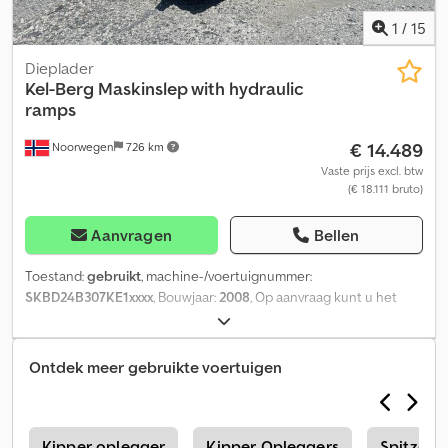
1
/
15
Dieplader
Kel-Berg
Maskinslep with hydraulic
ramps
€ 14.489
Noorwegen
726 km
Vaste prijs excl. btw
(€ 18.111 bruto)
Aanvragen
Bellen
Toestand:
gebruikt
, machine-/voertuignummer:
SKBD24B307KE1xxxx
, Bouwjaar:
2008
, Op aanvraag kunt u het
referentienummer opvragen: 23965 Algemeen: Bouwjaar: 2008
Merk: Kel-Berg S110F 3-asser Eerste registratie: 12.03.2008
Informatie: Besturing op 1 as Hydraulische oprijplaten Luchtvering
Ontdek meer gebruikte voertuigen
Banden (zie foto's) Investeringen: Nieuwe schokdempers Nieuwe
rangeerklep Nieuwe EBS-klep Nieuwe persluchtreservoirs
Nieuwe achteruitrijlichten Nieuwe aanhangerstekker Afmetingen
en gewicht: Lengte: 1070 cm Toelaatbaar totaal gewicht: 30.000
s
Kipper oplegger
Kipper Opleggers
Spitzer 