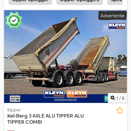
kg Maximale belasting: 22.720 kg Leeggewicht: 7280 kg
Opmerkingen: De aanhanger heeft enkele roestplekken, maar
Advertentie
niet op dragende constructiedelen. APK: Ja EU-goedkeuring tot:
22.05.2027 Eigen gewicht: 7280 Totaal gewicht: 30000
Laadvermogen: 22720 Dkjdpfozrk Elsx Akhjr Breedte: 255 Lengte:
1070 Model: Maskinslep = Verdere informatie = Neem contact op
met ATS Norway voor meer informatie.
1
/
6
Kipper
Kel-Berg
3 AXLE ALU TIPPER ALU
TIPPER COMBI