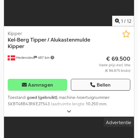
1
/
12
Kipper
Kel-Berg
Tipper / Alukastenmulde
Kipper
€ 69.500
Hedensted
497 km
Vaste prijs excl. btw
(€ 86.875 bruto)
Aanvragen
Bellen
Toestand:
goed (gebruikt)
, machine-/voertuignummer:
SKBT48B43RKE27543
, laadruimte lengte:
10.250 mm
,
laadruimtebreedte:
2.300 mm
, laadruimtehoogte:
1.570 mm
,
Bouwjaar:
2024
, = Extra opties en accessoires = - Luchtvering
Advertentie
achter - Luchtvering voor = Aanvullende informatie =
Laadvermogen: 40.000 kg Maximaal toegestaan gewicht: 8.000 kg
Technische staat: goed Visuele staat: goed Staat van de