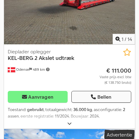
1
/
14
Dieplader oplegger
KEL-BERG
2 Akslet udtræk
€ 111.000
Odense
489 km
Vaste prijs excl. btw
(€ 138.750 bruto)
Aanvragen
Bellen
Toestand:
gebruikt
, totaalgewicht:
36.000 kg
, asconfiguratie:
2
assen
, eerste registratie:
11/2024
, Bouwjaar:
2024
,
Advertentie