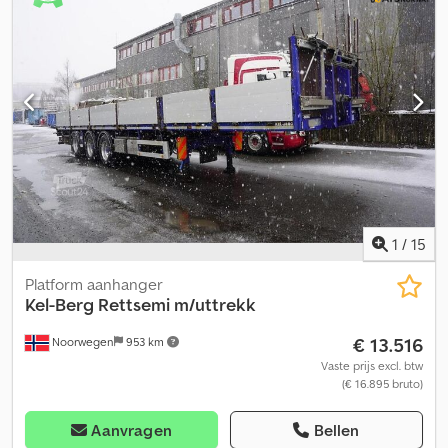
totaalgewicht: 5.900 kg Staat Algemene staat: gemiddeld
Technische staat: gemiddeld Optische staat: gemiddeld Verdere
informatie Staat van de voorbanden: 40 Staat van de
achterbanden: 40 Voorbanden: 275/70 R 22.5 Achterbanden:
275/70 R 22.5 Verdere informatie Neem contact op met Lastas
Sales voor meer informatie.
1
/
15
Platform aanhanger
Kel-Berg
Rettsemi m/uttrekk
€ 13.516
Noorwegen
953 km
Vaste prijs excl. btw
(€ 16.895 bruto)
Aanvragen
Bellen