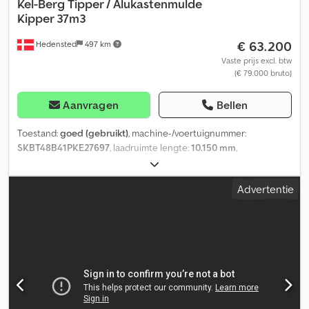
Kel-Berg
Tipper / Alukastenmulde
Kipper 37m3
€ 63.200
Hedensted
497 km
Vaste prijs excl. btw
(€ 79.000 bruto)
Aanvragen
Bellen
Toestand:
goed (gebruikt)
, machine-/voertuignummer:
SKBT48B41PKE27697
, laadruimte lengte:
10.150 mm
,
laadruimtebreedte:
2.440 mm
, laadruimtehoogte:
1.500 mm
,
Bouwjaar:
2024
, = Overige opties en accessoires = Djdpfx Akszp
Advertentie
Utnehekr - Luchtvering achter - Luchtvering voor = Aanvullende
informatie = Laadvermogen: 40.000 kg Toelaatbaar totaalgewicht:
8.000 kg Technische staat: goed Optische staat: goed Staat van
de voorbanden: 30 Staat van de achterbanden: 30 Voorbanden:
385/65 R 22.5 Achterbanden: 385/65 R 22.5 Neem contact op met
Lastas Sales voor meer informatie.