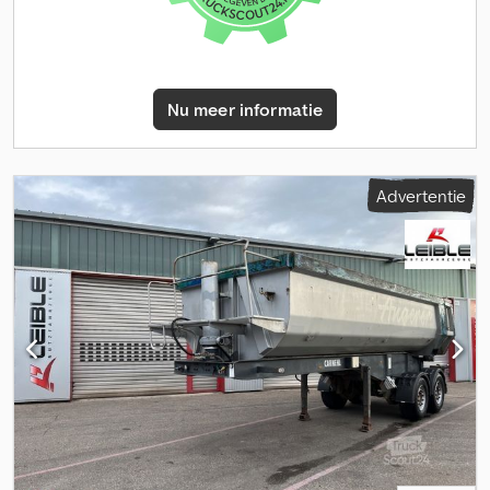
voertuig komen kijken. Laat ons eenvoudigweg weten wat uw
wensen en suggesties zijn, en wij zorgen voor de rest. Onder
andere kunnen we u tegen een meerprijs de volgende diensten
aanbieden:----Inruil van uw oude voertuig APK-keuring Volledige
Nu meer informatie
exportafhandeling Bemiddeling bij financieringen Aanvraag van
exportkenteken Transport van voertuigen Registratie van
voertuigen Bergings- en voertuigtransporten ----?UW VTS-TEAM
Advertentie