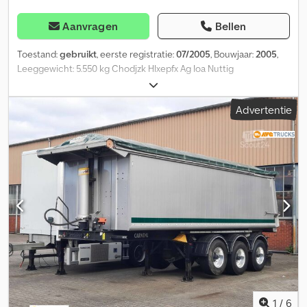
Aanvragen
Bellen
Toestand:
gebruikt
, eerste registratie:
07/2005
, Bouwjaar:
2005
,
Leeggewicht: 5.550 kg Chodjzk Hlxepfx Ag Ioa Nuttig
laadvermogen: 28.450 kg Toelaatbaar totaalgewicht: 34.000 kg
Advertentie
1
/
6