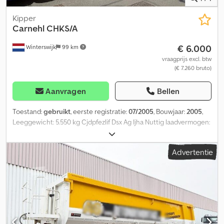
Kipper
Carnehl
CHKS/A
€ 6.000
Winterswijk
99 km
vraagprijs excl. btw
(€ 7.260 bruto)
Aanvragen
Bellen
Toestand:
gebruikt
, eerste registratie:
07/2005
, Bouwjaar:
2005
,
Leeggewicht: 5.550 kg Cjdpfezlif Dsx Ag Ijha Nuttig laadvermogen:
28.450 kg Toelaatbaar totaalgewicht: 34.000 kg
Advertentie