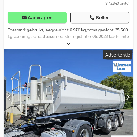
(€ 42.840 bruto)
Aanvragen
Bellen
Toestand:
gebruikt
, leeggewicht:
6.970 kg
, totaalgewicht:
35.500
kg
, asconfiguratie:
3 assen
, eerste registratie:
05/2023
, laadruimte
lengte:
9.200 mm
, laadruimtebreedte:
2.430 mm
,
laadruimtehoogte:
2.400 mm
, laadruimte inhoud:
54 m³
,
Advertentie
bandenmaten:
385/65 R22,5
, wielbasis:
1.310 mm
, Uitrusting:
ABS
,
Kleur RAL 7032, kiezelgrijs Trommelremmen EBS (elektronisch
remsysteem) Draagvermogen 28.530 kg Luchtvering met hef- en
daalfunctionaliteit Vloer 10 mm - links 700 mm neerklapbaar BPW-
assen Laatste as met naloopstuurmechanisme
Onderrijbescherming, neerklapbaar Hef- en daalmechanisme
Graanschui Rolzeil Laadplatform Chedpfxezp N Ads Ag Isa Alcoa
Dura Bright Wijzigingen voorbehouden