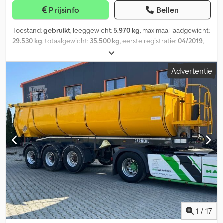
Prijsinfo
Bellen
Toestand:
gebruikt
, leeggewicht:
5.970 kg
, maximaal laadgewicht:
29.530 kg
, totaalgewicht:
35.500 kg
, eerste registratie:
04/2019
,
volgende keuring (TÜV):
03/2026
, laadruimte inhoud:
24 m³
,
ophanging:
lucht
, bandenmaten:
385/65R22.5
, kleur:
overig
, soort
Advertentie
overbrenging:
overig
, voorbandmaat:
385/65R22.5
,
achterbandmaat:
385/65R22.5
, bestuurderscabine:
overig
,
emissieklasse:
geen
, Uitrusting:
ABS, luchtdrukrem
,
Contactpersoon verkoop: Frank Rau / Russisch / Engels / Duits -
Bachar Ibrahim / Arabisch / Engels / Duits - Registratieservice,
APK/Keuringsservice (HU/SP/UVV), transport naar haven Lichtgrijs
Csdpfx Agoyk H Smj Isha Extra's in de uitrusting ABS,
persluchtrem, EBS, luchtvering, luchtvering, prijs op aanvraag
(Mobiel), video, vering: lucht-lift, laadvermogen (kg): 29530
Opbouwtype: Carnehl CHKS / HH liftas, trommelrem, direct
inzetbaar, SAF assen, HSN/TSN: 6454/000 Fouten en wijzigingen
voorbehouden.
1
/
17