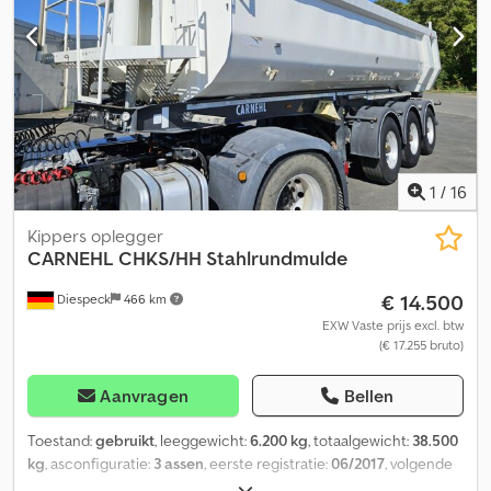
assen Alcoa aluminium velgen Onderrijbeveiliging, opklapbaar
Onder voorbehoud van fouten. Chedpfxozp Nbae Ag Iea
1
/
16
Kippers oplegger
CARNEHL
CHKS/HH Stahlrundmulde
€ 14.500
Diespeck
466 km
EXW Vaste prijs excl. btw
(€ 17.255 bruto)
Aanvragen
Bellen
Toestand:
gebruikt
, leeggewicht:
6.200 kg
, totaalgewicht:
38.500
kg
, asconfiguratie:
3 assen
, eerste registratie:
06/2017
, volgende
keuring (TÜV):
03/2027
, laadruimte lengte:
7.350 mm
,