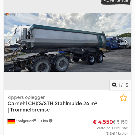
Advertentie
Aexwruxsg Ieha GOLEC NUTZFAHRZEUGE GMBH Wij spreken:
Duits, Engels, Spaans, Pools, Oekraïens, Russisch, Bulgaars.
1
/
15
Kippers oplegger
Carnehl
CHKS/STH Stahlmulde 24 m³
| Trommelbremse
€ 4.550
Ennigerloh
191 km
€ 5.150
Vaste prijs excl. btw
(€ 5.414 bruto)