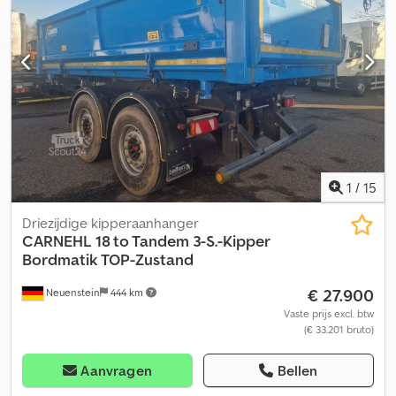
385/65 R22.5, laadruimtevolume: 28 m³, 1e as: , 2e as: , 3e as: ,
luchtvering, opklapbare onderrijbeveiliging, hefbare vooras,
elektronisch remsysteem EBS, scharnierende achterklep
(opliggend), schuifdak, laadplatform, aansluitstekker 1x15 en 2x7
polig, lichtmetalen velgen. Ons volledige voertuigaanbod vindt u
op . Wilt u een financiering? Met onze Value Added Services
bieden wij u individuele financieringsmogelijkheden, fullservice-
en telematicadiensten. Wij adviseren u graag. Cjdpfxjznrd Ij Ag Ijha
1
/
15
Driezijdige kipperaanhanger
CARNEHL
18 to Tandem 3-S.-Kipper
Bordmatik TOP-Zustand
€ 27.900
Neuenstein
444 km
Vaste prijs excl. btw
(€ 33.201 bruto)
Aanvragen
Bellen