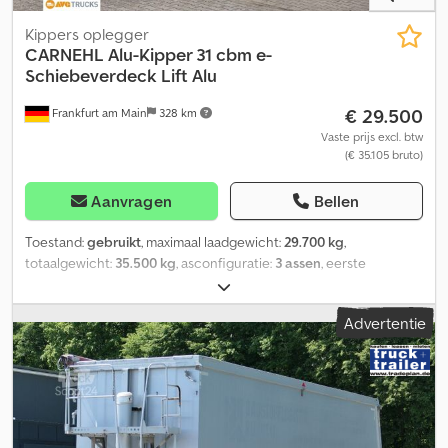
Kippers oplegger
CARNEHL
Alu-Kipper 31 cbm e-
Schiebeverdeck Lift Alu
€ 29.500
Frankfurt am Main
328 km
Vaste prijs excl. btw
(€ 35.105 bruto)
Aanvragen
Bellen
Toestand:
gebruikt
, maximaal laadgewicht:
29.700 kg
,
totaalgewicht:
35.500 kg
, asconfiguratie:
3 assen
, eerste
registratie:
06/2023
, laadruimte lengte:
7.400 mm
,
laadruimtebreedte:
2.320 mm
, laadruimtehoogte:
1.800 mm
,
Advertentie
laadruimte inhoud:
31 m³
, 3-assige kippersatteloplegger met
aluminium bak, laadvolume ca. 31 m³, tegenoverliggende
achterwand, elektrisch schuifdak, OKUSLIDE-bekleding, ladder
met houder aan de linkerzijde, 1e as liftbaar. Codpfx Agjzag Erj Ijha
----* Liftas * BPW-assen * Heffen- en dalenvoorziening voor
luchtvering * Schuifdak * Schijfremmen * Luchtvering *