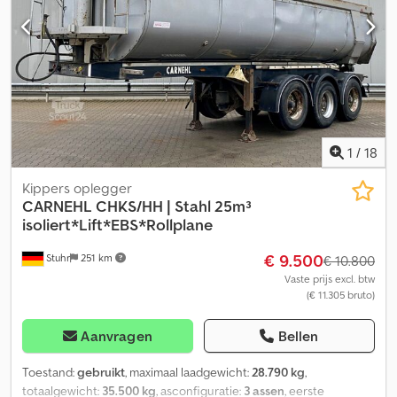
elektronisch remsysteem EBS, gereedschapskist, pendelklep
(opliggend), dakzeil, platform, aansluitstekker 1x15-polig,
lichtmetalen velgen. Ons volledige voertuigenaanbod vindt u op .
Financiering gewenst? Met onze Value Added Service bieden wij
u individuele financieringsmogelijkheden, full service en
telematica-diensten. Wij adviseren u graag. Chsdpfoyg Ucxsx Ag
Ioa
1
/
18
Kippers oplegger
CARNEHL
CHKS/HH | Stahl 25m³
isoliert*Lift*EBS*Rollplane
€ 9.500
Stuhr
251 km
€ 10.800
Vaste prijs excl. btw
(€ 11.305 bruto)
Aanvragen
Bellen
Toestand:
gebruikt
, maximaal laadgewicht:
28.790 kg
,
totaalgewicht:
35.500 kg
, asconfiguratie:
3 assen
, eerste