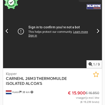
1
/
9
Kipper
CARNEHL
26M3 THERMOMULDE
ISOLATED ALCOA'S
€ 15.900
Vuren
38 km
€ 16.850
vraagprijs excl. btw
(€ 19.239 bruto)