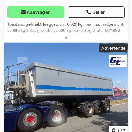
Aanvragen
Bellen
Toestand:
gebruikt
, leeggewicht:
6.020 kg
, maximaal laadgewicht:
25.980 kg
, totaalgewicht:
32.000 kg
, eerste registratie:
03/1998
,
ophanging:
overig
, bandenmaten:
385/65R22,5 160J
, kleur:
grijs
,
soort overbrenging:
overig
, voorbandmaat:
385/65R22,5 160J
,
Advertentie
achterbandmaat:
385/65R22,5 160J
, bestuurderscabine:
overig
,
emissieklasse:
geen
, Uitrusting:
ABS
, Contactpersoon verkoop:
Frank Rau / Russisch / Engels / Duits - Bachar Ibrahim / Arabisch /
Engels / Duits - Kentekenservice, APK/SP/UVV, overbrenging naar
haven Basiskleur: grijs Codpszaqrcefx Ag Ijha Extra's in de
uitrusting ABS, video, laadvermogen (kg): 25980 Opbouwtype:
Carnehl CHKS/STH 1998 24 m³ trommelrem, HSN/TSN: 6454/000
Wijzigingen voorbehouden.
1
/
7