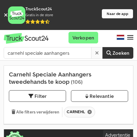
TruckScout24
Naar de app
Gratis in de store
Verkopen
Zoeken
Carnehl Speciale Aanhangers
tweedehands te koop
(106)
Filter
Relevantie
CARNEHL
Alle filters verwijderen
Advertentie