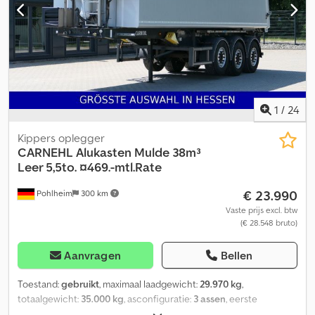
Aluminium velgen * EBS * Zonder reservewiel ----Verkoop
uitsluitend aan zakelijke klanten! Geen garantie op de verstrekte
informatie! Tussentijdse verkoop voorbehouden! Onze algemene
voorwaarden zijn van toepassing! Wij doen u graag een lease- of
financieringsaanbod.
1
/
24
Kippers oplegger
CARNEHL
Alukasten Mulde 38m³
Leer 5,5to. ¤469.-mtl.Rate
€ 23.990
Pohlheim
300 km
Vaste prijs excl. btw
(€ 28.548 bruto)
Aanvragen
Bellen
Toestand:
gebruikt
, maximaal laadgewicht:
29.970 kg
,
totaalgewicht:
35.000 kg
, asconfiguratie:
3 assen
, eerste
registratie:
07/2019
, laadruimte lengte:
8.300 mm
,