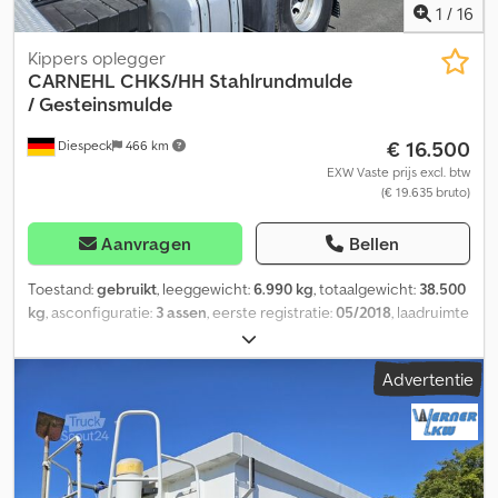
1
/
16
Kippers oplegger
CARNEHL
CHKS/HH Stahlrundmulde
/ Gesteinsmulde
€ 16.500
Diespeck
466 km
EXW Vaste prijs excl. btw
(€ 19.635 bruto)
Aanvragen
Bellen
Toestand:
gebruikt
, leeggewicht:
6.990 kg
, totaalgewicht:
38.500
kg
, asconfiguratie:
3 assen
, eerste registratie:
05/2018
, laadruimte
lengte:
7.350 mm
, laadruimtebreedte:
2.340 mm
,
laadruimtehoogte:
1.460 mm
, laadruimte inhoud:
24 m³
,
Advertentie
bandenmaten:
385/65 R22,5
, wielbasis:
1.310 mm
, kleur:
wit
,
Uitrusting:
ABS
, Schijfremmen EBS (elektronisch remsysteem)
Laadvermogen 31.510 kg Luchtvering met heffunctie Bodem: 7
mm, extra versterking van 6 mm onder de bakbodem
Hydraulische achterklep met zwenkfunctie Rolzeil Platform SAF-