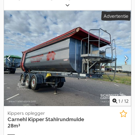
registratie:
09/2015
, laadruimte lengte:
7.500 mm
,
laadruimtebreedte:
2.330 mm
, laadruimtehoogte:
1.450 mm
,
Advertentie
laadruimte inhoud:
25 m³
, Uitrusting:
ABS
, ? Geïsoleerde stalen
halfronde bak ? Met vulmateriaal ? Klapbare onderrijbeveiliging ?
Trommelrem ? Platform ? ABS ? Luchtlift ? EBS ? Steunpoten ?
Rolzeil ? BPW-assen Alle gegevens zonder garantie / tussentijdse
verkoop voorbehouden. Chedpfx Aoxxv U Ssg Ija
1
/
12
Kippers oplegger
Carnehl
Kipper Stahlrundmulde
28m³