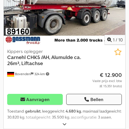
1
/
10
Kippers oplegger
Carnehl
CHKS /AH, Alumulde ca.
26m³, Liftachse
€ 12.900
Bovenden
324 km
Vaste prijs excl. btw
(€ 15.351 bruto)
Aanvragen
Bellen
Toestand:
gebruikt
, leeggewicht:
4.680 kg
, maximaal laadgewicht:
30.820 kg
, totaalgewicht:
35.500 kg
, asconfiguratie:
3 assen
,
eerste registratie:
04/2016
, laadruimte lengte:
7.100 mm
,