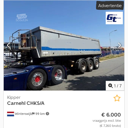
laadruimtebreedte:
2.330 mm
, laadruimtehoogte:
1.600 mm
,
Advertentie
laadruimte inhoud:
26 m³
, totale lengte:
2.550 mm
, totale breedte:
3.220 mm
, ophanging:
lucht
, bandenmaten:
385/65R22.5
, kleur:
wit
, kilometerstand:
1.001 km
, soort overbrenging:
overig
,
bestuurderscabine:
overig
, Uitrusting:
ABS
, Voertuiglocatie:
Bovenden, aluminium opbouw, lichtmetalen velgen, 3 assen, SAF-
assen, luchtgeveerd, 1e as liftbaar, ABS (antiblokkeersysteem),
loopbordes, klep, zijbescherming. Opbouw: volledig aluminium
kuip ca. 26m³, stalen vloer in het laatste derde deel van de kuip, 3x
9t SAF-assen, schijfremmen, 1e as liftbaar! Accessoire-informatie
zonder garantie, wijzigingen, tussentijdse verkoop en fouten
voorbehouden! Cedpfxeyaai Ds Ag Ijha
1
/
7
Kipper
Carnehl
CHKS/A
€ 6.000
Winterswijk
99 km
vraagprijs excl. btw
(€ 7.260 bruto)