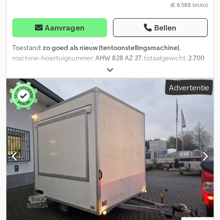
(€ 6.588 bruto)
Aanvragen
Bellen
Toestand:
zo goed als nieuw (tentoonstellingsmachine)
,
machine-/voertuignummer:
AHW 828 AZ 27
, totaalgewicht:
2.700
kg
, ANHÄNGERWIRTZ, de online afhaalsite voor uw nieuwe
aanhanger, biedt sterke merkfabrikaten direct om mee te nemen
Advertentie
na bestelling! Meer dan 850 nieuwe aanhangers op voorraad
Meer dan 100 gebruikte aanhangers continu in het aanbod Meer
dan 150 voertuigtransporters – gangbare uitvoeringen met
uitgebreid toebehoren op voorraad Chsdpfxoyw I Iwj Aaioa
Vrijblijvend voorbeeld: Koffer-aanhanger AZ 2740/185 S35
401x185x205cm 2700kg geremd, tandem laaglader V-chassis,
opbouw sandwich polyester, vleugeldeuren met staafsluitingen,
geïntegreerde sjorrail met verschuifbare sjorogen, versterkt
steunwiel… Verkoop en telefonische bestellingen: MA - VR 08.00
tot 12.30 uur en 14.00 tot 18.00 uur Of 24/7 via onze trailershop
Afbeeldingen en beschrijving van deze advertentie zijn
auteursrechtelijk en logo’s merkrechtelijk beschermd 03/26
AK45S7135