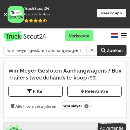
TruckScout24
Naar de app
Gratis in de store
Verkopen
Zoeken
Wm Meyer Gesloten Aanhangwagens / Box
Trailers tweedehands te koop
(93)
Filter
Relevantie
Wm meyer
Alle filters verwijderen
Advertentie