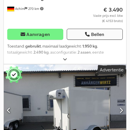
€ 3.490
Achim
270 km
Vaste prijs excl. btw
(€ 4.153 bruto)
Aanvragen
Bellen
Toestand:
gebruikt
, maximaal laadgewicht:
1.950 kg
,
totaalgewicht:
2.490 kg
, asconfiguratie:
2 assen
, eerste
registratie:
01/2010
, Sinds 1972 uw betrouwbare partner voor alles
rondom het automobiel en bedrijfsvoertuigen in 28832 Achim bij
Advertentie
het Bremer Kreuz. Het NutzfahrzeugZentrum Behnke heeft
voortdurend circa 200 voertuigen op voorraad uit de segmenten
bestelbussen, bedrijfswagens en bouwmachines! Wij bieden u
doorlopend aantrekkelijke financieringsmogelijkheden tegen
gunstige speciale condities. Bij interesse maken wij graag een
individueel aanbod voor u! Inruil van uw bedrijfsvoertuig of
bouwmachine is gewenst. Indien een nieuwe TÜV-keuring
gewenst is, doen wij u graag een aanbod via onze
partnerwerkplaatsen. Ons aanbod is doorgaans ZONDER nieuwe
TÜV-keuring. Levering van uw "nieuwe" bedrijfsvoertuig is