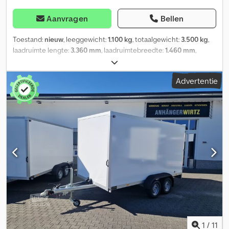
Aanvragen
Bellen
Toestand:
nieuw
, leeggewicht:
1.100 kg
, totaalgewicht:
3.500 kg
,
laadruimte lengte:
3.360 mm
, laadruimtebreedte:
1.460 mm
,
laadruimtehoogte:
2.200 mm
, Bouwjaar:
2025
, ANHÄNGERWIRTZ,
de winkel waar u terechtkunt voor uw nieuwe aanhanger, biedt
Advertentie
aantrekkelijke merken! Meer dan 850 nieuwe aanhangers op
voorraad. Meer dan 130 gebruikte aanhangers, voortdurend
beschikbaar. Chsdpfx Ajzp Ht Hjaioa Een voorbeeld, zonder
verplichting: Koelwagen voor diepvriesproducten met leidingen,
type AZK 3534/156, serie 100, met koelaggregaat GOVI K6 230V,
voor zowel statische koeling als koeling tijdens het rijden, tot
-18°C, afmetingen 336x146x220 cm, met dakversterking, 3500 kg,
tandem-diepladerchassis, V-frame, sandwichpolyester opbouw
zonder koudebruggen, 100 mm isolatie, K-waarde 0,29,
vleugeldeuren met dubbele V2A draaistangsluitingen met
noodontgrendeling, RVS-achterklep, geïsoleerde kunstharsvloer,
voorzien van antislipcoating, aluminium beschermlijst, 2 leidingen
met euroaansluiting, spanbanden, automatisch opklapbaar
steunwiel, 4 inklapbare draaisteunen... En verkrijgbaar in
1
/
11