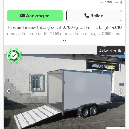
(€ 7.789 bruto)
Aanvragen
Bellen
Toestand:
nieuw
, totaalgewicht:
2.700 kg
, laadruimte lengte:
4.010
mm
, laadruimtebreedte:
1.850 mm
, laadruimtehoogte:
2.050 mm
,
online kopen op trailer-shop.de Bij ANHÄNGERWIRTZ zijn veel
modellen direct online beschikbaar Comfortabel en 24/7 online
Advertentie
kopen Zelf afhalen of laten bezorgen 😊 De online afhaalmarkt
voor uw nieuwe aanhanger biedt sterke merkfabrikaten! Meer
dan 850 nieuwe aanhangwagens op voorraad Meer dan 130
gebruikte aanhangers permanent in het aanbod. Niet-bindend
voorbeeld: meerdere versies beschikbaar WM MEYER KOFFER AZ
2740/185 S35 + ACHTERKLEP 401X185X205CM (XL) 2700KG Codpfx
Asx Adm Reaisha Gesloten aanhangwagen AZ 2740/185 S35
401x185x205cm 2700kg geremd tandem dieplader, V-onderstel,
sandwich polyester opbouw, achterklep met hefhulp en
dwarsgrendel, geïntegreerde sjorrails in de vloer met verstelbare
sjorogen, versterkt steunwiel..... Factuur met gespecificeerde btw.
Garantie - Aanhangwagenhandelaar met meer dan 34 jaar
ervaring Verkoop en telefonische orderacceptatie tijdens onze