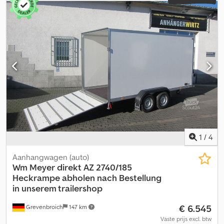
1
/
4
Aanhangwagen (auto)
Wm Meyer
direkt AZ 2740/185
Heckrampe abholen nach Bestellung
in unserem trailershop
€ 6.545
Grevenbroich
147 km
Vaste prijs excl. btw