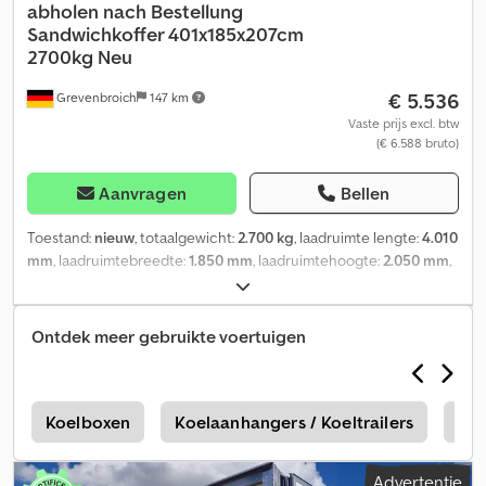
abholen nach Bestellung
Sandwichkoffer 401x185x207cm
2700kg Neu
€ 5.536
Grevenbroich
147 km
Vaste prijs excl. btw
(€ 6.588 bruto)
Aanvragen
Bellen
Toestand:
nieuw
, totaalgewicht:
2.700 kg
, laadruimte lengte:
4.010
mm
, laadruimtebreedte:
1.850 mm
, laadruimtehoogte:
2.050 mm
,
online kopen op trailer-shop.de Bij ANHÄNGERWIRTZ zijn veel
modellen online verkrijgbaar Gemakkelijk en 24/7 online kopen
Zelf ophalen of laten bezorgen 😊 De online afhaalmarkt voor uw
Ontdek meer gebruikte voertuigen
nieuwe aanhanger biedt sterke merken! Meer dan 850 nieuwe
aanhangers op voorraad Meer dan 130 gebruikte aanhangers
constant in het assortiment. Voorbeeld (niet-bindend):
Kofferanhanger AZ 2740/185 S35 401x185x205cm, 2700 kg,
Koelboxen
Koelaanhangers / Koeltrailers
Wm
remmend, tandem, lage laadvloer, V-chassis, opbouw van
sandwichpolyester, vleugeldeuren met draaistangsluiting,
Advertentie