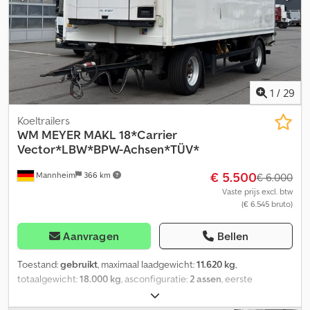
CIBIN 230V + STAAND KOELSYSTEEM (L) 2700KG Koelwagen AZKF
2735/155 Serie 60 met CIBIN koelunit 230 V. 343x154x200cm
2700kg tandem diepladerchassis, V-frame, sandwich polyester
opbouw koudbrugvrij geïsoleerd, vleugeldeuren met
koelcelvergrendeling, 2 steunpoten en versterkt steunwiel…
Telefonische verkoop en bestelbureau op de volgende tijden: MA.
- VR. 08:00 - 12:30 & 14:00 - 18:00 of 24/7 via trailer-shop
1
/
29
Artikelnummer: AZKF2735-155-G diverse met eerste toelating 593
Koeltrailers
WM MEYER
MAKL 18*Carrier
Vector*LBW*BPW-Achsen*TÜV*
€ 5.500
Mannheim
366 km
€ 6.000
Vaste prijs excl. btw
(€ 6.545 bruto)
Aanvragen
Bellen
Toestand:
gebruikt
, maximaal laadgewicht:
11.620 kg
,
totaalgewicht:
18.000 kg
, asconfiguratie:
2 assen
, eerste
registratie:
01/2017
, volgende keuring (TÜV):
07/2026
, laadruimte
lengte:
6.380 mm
, laadruimtebreedte:
2.500 mm
,