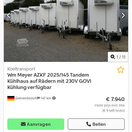
op trailershop Inhoud en afbeeldingen zijn auteursrechtelijk
beschermd - logo's en merken zijn geregistreerd 07/26
A13TK711+ZAZ0025 Chedpfozp Ul Dsx Aaiea Afbeelding en alle
specificaties zijn niet bindend.
1
/
11
Koeltransport
Wm Meyer
AZKF 2025/145 Tandem
Kühlhaus auf Rädern mit 230V GOVI
Kühlung verfügbar
€ 7.940
Grevenbroich
147 km
Vaste prijs excl. btw
(€ 9.449 bruto)
Aanvragen
Bellen