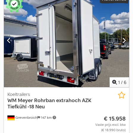
geïntegreerde spanrails met verschuifbare spanogen,
verstevigde steunwiel... zolang de voorraad strekt! Codpezp
Ulkofx Aaijha Verschillende uitvoeringen beschikbaar Factuur
met btw, garantie – aanhangwagenhandelaar met meer dan 35
jaar ervaring Verkoop via telefonische bestellingen tijdens onze
openingstijden, van maandag tot en met vrijdag, of 24/7 via onze
online winkel op trailer-shop.de Copyright – merkenbescherming
07.26 AZ 2740/185
1
/
6
Koeltrailers
WM Meyer
Rohrban extrahoch AZK
Tiefkühl -18 Neu
€ 15.958
Grevenbroich
147 km
Vaste prijs excl. btw
(€ 18.990 bruto)