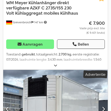
WM Meyer
Kühlanhänger direkt
verfügbare AZKF C 2735/155 230
Volt Kühlaggregat mobiles Kühlhaus
€ 7.900
Grevenbroich
147 km
Vaste prijs excl. btw
(€ 9.401 bruto)
Aanvragen
Bellen
Toestand:
gebruikt
, totaalgewicht:
2.700 kg
, eerste registratie:
07/2024
, laadruimte lengte:
3.430 mm
, laadruimtebreedte:
1.540
mm
, laadruimtehoogte:
2.000 mm
, direct online kopen op trailer-
shop de Bij ANHÄNGERWIRTZ veel modellen online beschikbaar
Advertentie
Chedpfxjziw Hwo Aaiea Comfortabel en 24 uur per dag, 7 dagen
per week online kopen Zelf afhalen of laten bezorgen. De online
afhaallocatie voor uw nieuwe aanhanger biedt sterke
merkproducten! Meer dan 850 nieuwe aanhangers op voorraad
Meer dan 130 gebruikte aanhangers altijd beschikbaar. Voorbeeld
zonder verplichtingen: met lichte gebruikssporen zolang de
voorraad strekt! KOELTRAILER AZKF C 2735/155 343X154X200CM