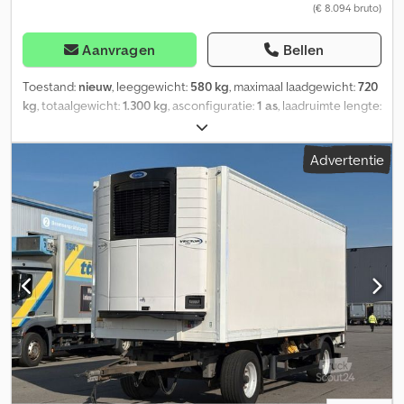
(€ 8.094 bruto)
Aanvragen
Bellen
Toestand:
nieuw
, leeggewicht:
580 kg
, maximaal laadgewicht:
720
kg
, totaalgewicht:
1.300 kg
, asconfiguratie:
1 as
, laadruimte lengte:
2.440 mm
, laadruimtebreedte:
1.440 mm
, laadruimtehoogte:
1.800 mm
, totale lengte:
4.100 mm
, totale breedte:
2.050 mm
,
Advertentie
totale hoogte:
2.440 mm
, ophanging:
overig
, bandenmaten:
R14
,
aanhangerrem:
aanhanger geremd
, WM Meyer AZKF 1325/145
met koeling WMK4 Technische gegevens: * Toelaatbaar
totaalgewicht 1300 kg * Eigen gewicht 580 kg * Nutlast 720 kg *
Afmetingen laadruimte (L x B x H) 244 x 144 x 180 cm * Totale
afmetingen (L x B x H) 410 x 205 x 244 cm * Bandenmaat R14 /
laadhoogte ca. 54 cm * K-waarde: ca. 0,49 Uitvoering: * éénassig
met remmen * Disselkop, oplooprem met achteruitrijautomaat *
As(sen), V-dissel, verzinkt, rubbergeveerde as(sen) * Steunwiel,
versterkt * 4 zware steunpoten * Spatborden, staal, verzinkt *
Verlichtingsbalk, verlichting 12 V conform StVZO * Zeefdruk-
houten vloer (geïsoleerd) ca. 60 mm, stootbescherming
(zeefdruk-hout) aan de binnenkant (hoogte: 250 mm) * Opbouw,