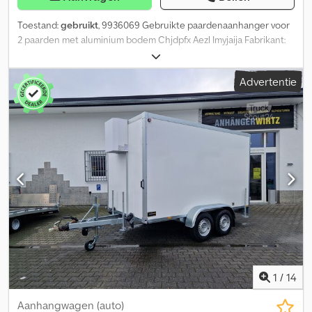
Toestand:
gebruikt
, 9936069 Gebruikte paardenaanhanger voor
2 paarden met aluminium bodem Chjdpfx Aezl Imyjaija Fabrikant:
WM Meyer Type: WM P/1 Eerste toelating: 03.11.2008 Toelaatbaar
totaal gewicht: 2500 kg Ledig gewicht: ca. 720 kg Nuttelast: ca.
Advertentie
1280 kg (nuttelast kan variëren afhankelijk van de uitrusting en
constructie) Zadelkamer Aluminium bodem Uitschuifbare
zadelhouder Houten opbouw Polyesterkap Automatische
steunwiel Rubberen afscheiding Zeilrol Schokdempers op de
klep Wielschokdempers incl. keuringsrapport voor 100 km/u
Zijwanden op sommige plaatsen flexibel Reparatie nodig / niet
door een werkplaats gecontroleerd
1
/
14
Aanhangwagen (auto)