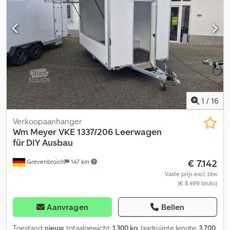
voortdurend in het assortiment. Een indicatief voorbeeld:
verschillende uitvoeringen beschikbaar Factuur met vermelde
btw, garantie – aanhangerdealer met meer dan 35 jaar ervaring
Verkoop, telefonische bestellingen worden geaccepteerd tijdens
onze openingstijden van maandag tot vrijdag, of 24 uur per dag
via onze online winkel op trailer-shop.de Auteursrecht –
merkenbescherming 07.26 AZ 2740/185
1
/
16
Verkoopaanhanger
Wm Meyer
VKE 1337/206 Leerwagen
für DIY Ausbau
€ 7.142
Grevenbroich
147 km
Vaste prijs excl. btw
(€ 8.499 bruto)
Aanvragen
Bellen
Toestand:
nieuw
, totaalgewicht:
1.300 kg
, laadruimte lengte:
3.700