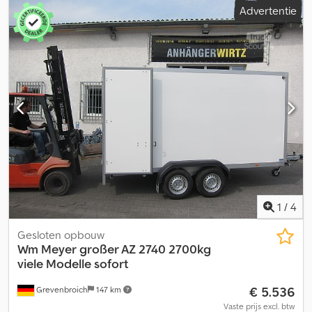
Advertentie
nieuwe aanhangwagens op voorraad, continu meer dan 130
gebruikte aanhangers beschikbaar in het aanbod. Verkoop rond
de klok via onze webshop op trailershop de. Vrijblijvend
voorbeeldaanbod: slechts zolang de voorraad strekt! Koeltrailer
AZKF 1325/145 243x144x180cm met GOVI 230 Volt koelaggregaat,
Frioliner model 60 bouwjaar 2025. Koelbox AZKF 1325/145 serie 60
met GOVI 230V K4 koelaggregaat, 243x144x180cm 1300kg
enkelassige dieplader, V-frame, sandwich polyester opbouw,
koudebrugvrije isolatie, vleugeldeuren met koelcelvergrendeling,
4 versterkte steunen en steunwiel... Bouwjaar 2026. Veel varianten
direct beschikbaar. Verkoop telefonisch of op afspraak ter plaatse
tijdens onze openingstijden. Verkoop: MA. - &UUR of 24/7 via onze
webshop op trailershop de. Inhoud en afbeeldingen vallen onder
het auteursrecht - logo’s onder merkbescherming 06/26
1
/
4
AZKF1325-14. Csdpfxezd S Dmo Aaioha
Gesloten opbouw
Wm Meyer
großer AZ 2740 2700kg
viele Modelle sofort
€ 5.536
Grevenbroich
147 km
Vaste prijs excl. btw