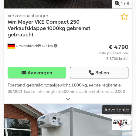
1
/
8
Verkoopaanhanger
Wm Meyer
VKE Compact 250
Verkaufsklappe 1000kg gebremst
gebraucht
€ 4.790
Grevenbroich
147 km
Vaste prijs excl. btw
(€ 5.700 bruto)
Aanvragen
Bellen
Toestand:
gebruikt
, totaalgewicht:
1.000 kg
, eerste registratie:
05/2021
, laadruimte lengte:
2.500 mm
, laadruimtebreedte:
2.060
mm
, laadruimtehoogte:
2.300 mm
, Bij ANHÄNGERWIRTZ zijn er
veel modellen online beschikbaar. Nieuwe aanhangwagens
Advertentie
eenvoudig en 24/7 online kopen op trailershop.de. Zelf afhalen of
laten leveren. De online afhaaldienst voor uw nieuwe aanhanger
biedt sterke merkproducten! Meer dan 850 nieuwe
aanhangwagens op voorraad. Meer dan 130 gebruikte