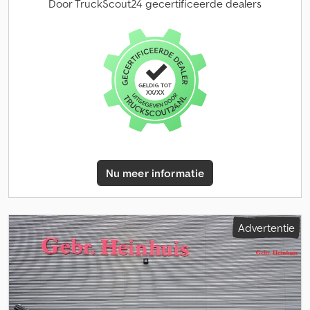
Asconfiguratie Bandenmaat: 385 / 65 / R22.5 Merk assen: Renders
Door TruckScout24 gecertificeerde dealers
Remmen: trommelremmen Vering: luchtvering Achteras 1: liftas;
max. aslast: 9.000 kg; bandenprofiel links: 30%; bandenprofiel
rechts: 30% Achteras 2: max. aslast: 9.000 kg; bandenprofiel links:
30%; bandenprofiel rechts: 30% Achteras 3: max. aslast: 9.000 kg;
bandenprofiel links: 30%; bandenprofiel rechts: 30% Gewichten
Leeggewicht: 5.600 kg Laadvermogen: 37.400 kg GVW: 43.000 kg
Functioneel Opbouwmerk: Renders Euro 800 Onderhoud,
historie en staat Aantal eigenaren: 5 Technische staat: goed
Optische staat: goed Productveiligheid Dcodpfx Aszm Izyei Iek
Fabrikant: Kuijpers Trading BV Minosstraat 8 5048CK TILBURG, NL
Nu meer informatie
Advertentie