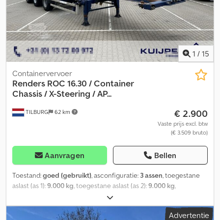
1
/
15
Containervervoer
Renders
ROC 16.30 / Container
Chassis / X-Steering / AP...
€ 2.900
TILBURG
62 km
Vaste prijs excl. btw
(€ 3.509 bruto)
Aanvragen
Bellen
Toestand:
goed (gebruikt)
, asconfiguratie:
3 assen
, toegestane
aslast (as 1):
9.000 kg
, toegestane aslast (as 2):
9.000 kg
,
toegestane aslast (as 3):
9.000 kg
, eerste registratie:
10/2011
,
totale lengte:
12.580 mm
, totale breedte:
2.550 mm
, totale
Advertentie
hoogte:
1.400 mm
, ophanging:
lucht
, bandenmaten:
385 / 65 /