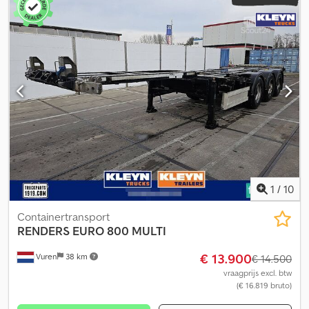
1
/
10
Containertransport
RENDERS
EURO 800 MULTI
€ 13.900
Vuren
38 km
€ 14.500
vraagprijs excl. btw
(€ 16.819 bruto)