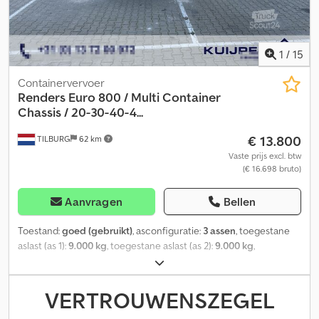
1
/
15
Containervervoer
Renders
Euro 800 / Multi Container
Chassis / 20-30-40-4...
€ 13.800
TILBURG
62 km
Vaste prijs excl. btw
(€ 16.698 bruto)
Aanvragen
Bellen
Toestand:
goed (gebruikt)
, asconfiguratie:
3 assen
, toegestane
aslast (as 1):
9.000 kg
, toegestane aslast (as 2):
9.000 kg
,
toegestane aslast (as 3):
9.000 kg
, eerste registratie:
07/2020
,
totale lengte:
13.520 mm
, totale breedte:
2.550 mm
, totale
hoogte:
1.300 mm
, ophanging:
lucht
, bandenmaten:
385 / 65 /
VERTROUWENSZEGEL
R22.5
, wielbasis:
6.920 mm
, kleur:
zwart
, Bouwjaar:
2020
,