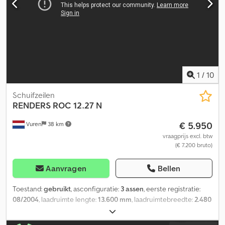
1
/
10
Schuifzeilen
RENDERS
ROC 12.27 N
€ 5.950
Vuren
38 km
vraagprijs excl. btw
(€ 7.200 bruto)
Aanvragen
Bellen
Toestand:
gebruikt
, asconfiguratie:
3 assen
, eerste registratie:
08/2004
, laadruimte lengte:
13.600 mm
, laadruimtebreedte:
2.480
mm
, laadruimtehoogte:
2.670 mm
, totale lengte:
13.900 mm
,
totale breedte:
2.550 mm
, totale hoogte:
4.000 mm
, ophanging: