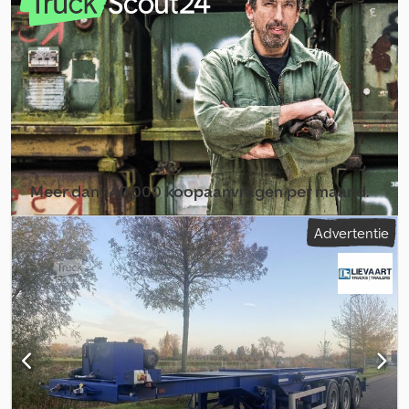
Leeggewicht: 7.940 kg Laadvermogen: 22.060 kg Dcedpozr E
Twjfx Ai Isk Technisch toelaatbaar totaalgewicht: 30.000 kg
Laadklep: Hollandia, achterzijde, 3.000 kg
Meer dan 140.000 koopaanvragen per maand.
Selecteer dealerpakket
Advertentie