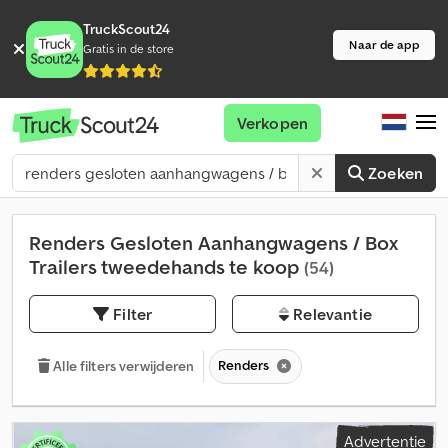
TruckScout24
Naar de app
Gratis in de store
Verkopen
Zoeken
Renders Gesloten Aanhangwagens / Box
Trailers tweedehands te koop
(54)
Filter
Relevantie
Renders
Alle filters verwijderen
Advertentie