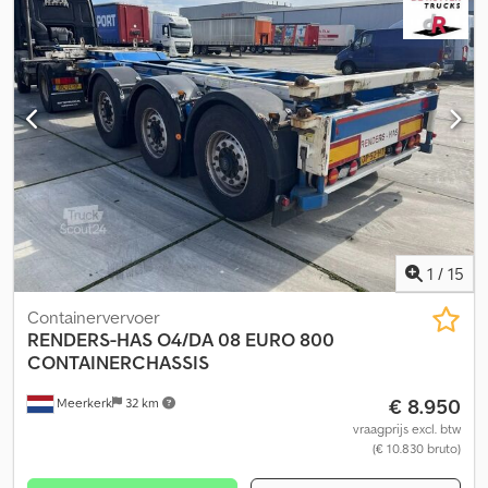
assen: BPW Remmen: trommelremmen Achteras 1: Bandenmaat:
385/65; Bandenprofiel: 30% Achteras 2: Bandenmaat: 385/65 R20;
Bandenprofiel: 30% Achteras 3: Bandenmaat: 385/65;
Bandenprofiel: 50% Gewichten Ledig gewicht: 6.660 kg
Laadvermogen: 30.340 kg GVW: 37.000 kg Functioneel Kipper:
Achter Identificatie Kenteken: OS-94-GH
1
/
15
Containervervoer
RENDERS-HAS
O4/DA 08 EURO 800
CONTAINERCHASSIS
€ 8.950
Meerkerk
32 km
vraagprijs excl. btw
(€ 10.830 bruto)