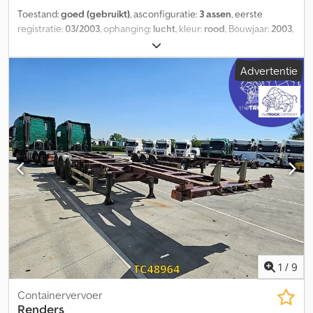
Toestand:
goed (gebruikt)
, asconfiguratie:
3 assen
, eerste
registratie:
03/2003
, ophanging:
lucht
, kleur:
rood
, Bouwjaar:
2003
,
Uitrusting:
ABS
, Asconfiguratie Merk assen: Mercedes Remmen:
schijfremmen Vering: luchtvering Achteras 1: hefas Gewichten
Advertentie
Ledig gewicht: 6.800 kg Laadvermogen: 32.200 kg Maximaal
toegestaan gewicht (MTG): 39.000 kg Onderhoud, historie en
staat APK (periodieke keuring): geldig tot 10.2026 Technische
staat: goed Dedpfx Aozm Rrusi Ieck Optische staat: goed
Aanvullende informatie Neem contact op met Arie voor meer
informatie. = Overige opties en accessoires = - Hefas -
Luchtvering - Mercedes-assen - Schijfremmen - Twistlocks =
Opmerkingen = 2x uitschuifbaar - Mercedes + schijfremmen
1
/
9
Containervervoer
Renders