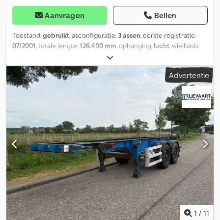
Aanvragen
Bellen
Toestand:
gebruikt
, asconfiguratie:
3 assen
, eerste registratie:
07/2001
, totale lengte:
126.400 mm
, ophanging:
lucht
, wielbasis:
81.700 mm
, kleur:
overig
, Bouwjaar:
2001
, Uitrusting:
ABS
, =
Aanvullende opties en accessoires = Dcodpfey Ultxex Ai Iok - BPW
Advertentie
Axles - Luchtvering - Trommelremmen = Meer informatie = Merk
assen: BPW Remmen: trommelremmen As 1: Dubbellucht Ledig
gewicht: 7.290 kg Laadvermogen: 31.710 kg GVW: 39.000 kg
1
/
11