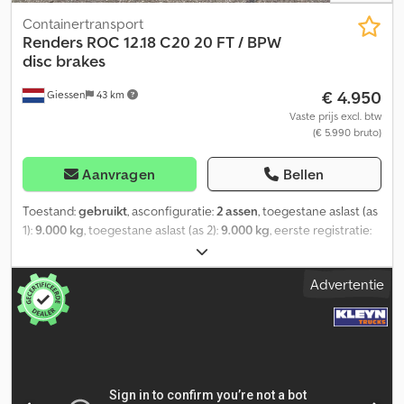
Containertransport
Renders
ROC 12.18 C20 20 FT / BPW
disc brakes
€ 4.950
Giessen
43 km
Vaste prijs excl. btw
(€ 5.990 bruto)
Aanvragen
Bellen
Toestand:
gebruikt
, asconfiguratie:
2 assen
, toegestane aslast (as
1):
9.000 kg
, toegestane aslast (as 2):
9.000 kg
, eerste registratie:
02/2010
, totale lengte:
70.930 mm
, ophanging:
lucht
,
bandenmaten:
385/65
, bandenconditie:
30 %
, wielbasis:
48.000
Advertentie
mm
, kleur:
overig
, Bouwjaar:
2010
, Uitrusting:
ABS
, = Aanvullende
opties en accessoires = - BPW Axles - Luchtvering - Schijfremmen
= Meer informatie = Bandenmaat: 385/65 Dcjdpfx Aszbmimji Ijk
Merk assen: BPW Bandenprofiel: 30% As 1: Max. aslast: 9000 kg As
2: Max. aslast: 9000 kg Ledig gewicht: 2.910 kg Laadvermogen:
27.090 kg GVW: 30.000 kg