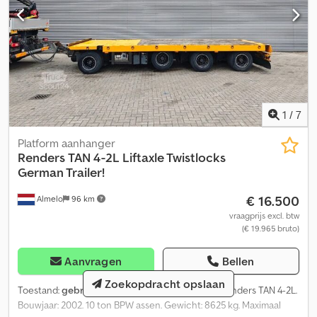
1
/
7
Platform aanhanger
Renders
TAN 4-2L Liftaxle Twistlocks
German Trailer!
€ 16.500
Almelo
96 km
vraagprijs excl. btw
(€ 19.965 bruto)
Aanvragen
Bellen
Zoekopdracht opslaan
Toestand:
gebruikt
, kleur:
geel
, Bouwjaar:
2002
, Renders TAN 4-2L.
Bouwjaar: 2002. 10 ton BPW assen. Gewicht: 8625 kg. Maximaal