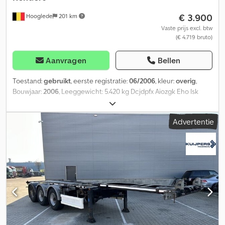
€ 3.900
Hooglede
201 km
Vaste prijs excl. btw
(€ 4.719 bruto)
Aanvragen
Bellen
Toestand:
gebruikt
, eerste registratie:
06/2006
, kleur:
overig
,
Bouwjaar:
2006
, Leeggewicht: 5.420 kg Dcjdpfx Aiozgk Eho Isk
Laadvermogen: 33.580 kg Toegestane maximummassa: 39.000 kg
Schade: geen
Advertentie