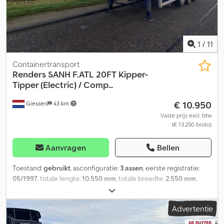
1
/
11
Containertransport
Renders
SANH F.ATL 20FT Kipper-
Tipper (Electric) / Comp...
€ 10.950
Giessen
43 km
Vaste prijs excl. btw
(€ 13.250 bruto)
Aanvragen
Bellen
Toestand:
gebruikt
, asconfiguratie:
3 assen
, eerste registratie:
05/1997
, totale lengte:
10.550 mm
, totale breedte:
2.550 mm
,
ophanging:
lucht
, bandenmaten:
385/65
, bandenconditie:
30 %
,
wielbasis:
7.550 mm
, kleur:
overig
, Bouwjaar:
1997
, Uitrusting:
ABS
,
Advertentie
= Aanvullende opties en accessoires = - Liftas - Luchtvering
Dedpfx Asy T Ehtji Isck = Meer informatie = Asconfiguratie Merk