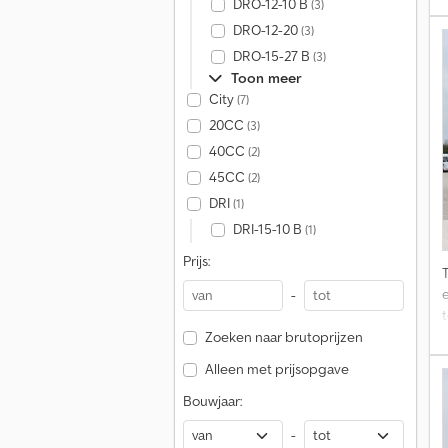
DRO-12-10 B
(3)
DRO-12-20
(3)
DRO-15-27 B
(3)
Toon meer
City
(7)
20CC
(3)
40CC
(2)
45CC
(2)
DRI
(1)
DRI-15-10 B
(1)
Prijs:
e
-
t
Zoeken naar brutoprijzen
Alleen met prijsopgave
A
Bouwjaar:
-