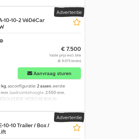
 accessoires = Djdpfxozddr Dj Abbjck - BPW
85/65 Merk assen: BPW Remmen:
Advertentie
00 kg Ledig gewicht: 6.963 kg
-10-10-2 VéDéCar
PW
€ 7.500
Vaste prijs excl. btw
(€ 9.075 bruto)
Aanvraag sturen
 kg
, asconfiguratie:
2 assen
, eerste
0 mm
, laadruimtehoogte:
2.550 mm
,
EÏSOLEERDE VEDECAR BOX IN
 type: Groenewegen DRA-10-10-2 Koeling:
0 x 255 cm binnen Leeggewicht: 6.560 kg
Advertentie
BPW-assen met schijfremmen Bandenmaat:
-10-10 Trailer / Box /
 L90% R90% Michelin Extra’s: Compleet
ift
emmen, 2 gereedschapskisten, Volledig
onderhoudshistorie aanwezig, Direct