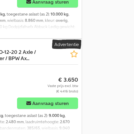
Aanvraag sturen
 kg
, toegestane aslast (as 2):
10.000 kg
,
 mm
, wielbasis:
8.860 mm
, kleur:
overig
,
0000 kg Dodpjzfafnefx Abbsck Ledig gewicht:
Advertentie
-12-20 2 Axle /
r / BPW Ax...
€ 3.650
Vaste prijs excl. btw
(€ 4.416 bruto)
Aanvraag sturen
kg
, toegestane aslast (as 2):
9.000 kg
,
dte:
2.480 mm
, laadruimtehoogte:
2.670
, bandenmaten:
385/65
, wielbasis:
9.040