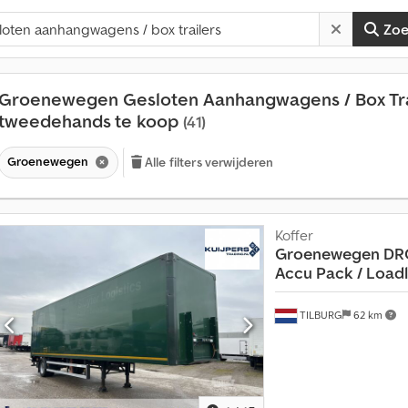
Zo
Groenewegen Gesloten Aanhangwagens / Box Tra
tweedehands te koop
(41)
Groenewegen
Alle filters verwijderen
Koffer
Groenewegen
DRO
Accu Pack / Loadlift
TILBURG
62 km