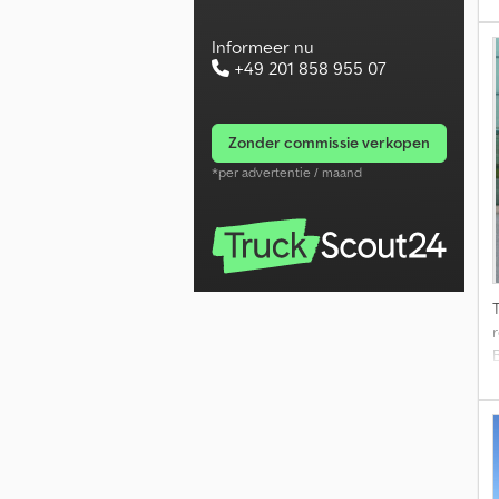
Informeer nu
+49 201 858 955 07
zonder commissie verkopen
*per advertentie / maand
r