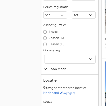
Eerste registratie:
-
Asconfiguratie:
1 as
(8)
2 assen
(12)
3 assen
(18)
Ophanging:
Toon meer
Locatie
Uw gedetecteerde locatie:
Nederland
(wijzigen)
straal: