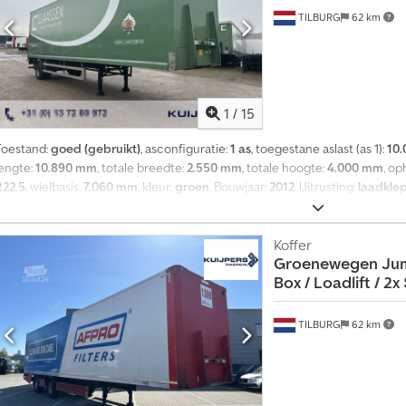
TILBURG
62 km
1
/
15
Toestand:
goed (gebruikt)
, asconfiguratie:
1 as
, toegestane aslast (as 1):
10.
lengte:
10.890 mm
, totale breedte:
2.550 mm
, totale hoogte:
4.000 mm
, o
R22.5
, wielbasis:
7.060 mm
, kleur:
groen
, Bouwjaar:
2012
, Uitrusting:
laadkle
R22.5 Merk assen: SAF Remmen: Schijfremmen Vering: Luchtvering Achteras: D
Gestuurd; Profiel banden links binnen: 30%; Profiel banden links buiten: 3
Profiel banden rechts buiten: 30% Gewichten Leeggewicht: 6.880 kg Dc
Koffer
Groenewegen
Jum
kg totaal toegestaan gewicht: 22.000 kg Functioneel Laadklep: Dhollandia
Box / Loadlift / 2x 
historie en staat Aantal eigenaren: 1 Technische staat: gemiddeld Optische 
Kuijpers Trading BV Minosstraat 8, 5048CK TILBURG, NL
TILBURG
62 km