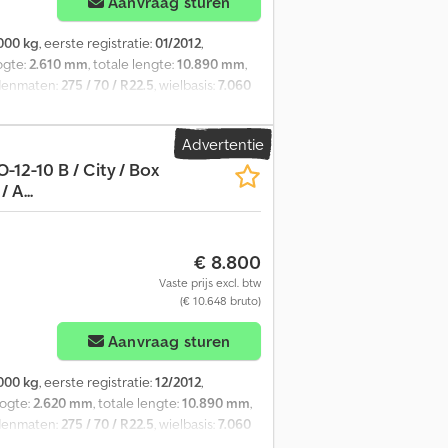
Aanvraag sturen
000 kg
, eerste registratie:
01/2012
,
ogte:
2.610 mm
, totale lengte:
10.890 mm
,
denmaten:
275 / 70 / R22.5
, wielbasis:
7.060
enmaat: 275 / 70 / R22.5 Merk assen: BPW
ht; Max. aslast: 10.000 kg; Gestuurd;
Advertentie
l banden rechts binnen: 30%; Profiel banden
-12-10 B / City / Box
 kg Laadvermogen: 18.040 kg GVW: 25.000
 A...
pbouw merk: Groenewegen Jumbo Plywood
ed Optische staat: goed Productveiligheid
€ 8.800
Vaste prijs excl. btw
(€ 10.648 bruto)
Aanvraag sturen
000 kg
, eerste registratie:
12/2012
,
oogte:
2.620 mm
, totale lengte:
10.890 mm
,
denmaten:
275 / 70 / R22.5
, wielbasis:
7.060
enmaat: 275 / 70 / R22.5 Asmerk: SAF