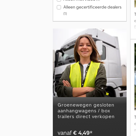
Alleen gecertificeerde dealers
(1)
e
groenewegen gesloten
aanhangwagens / box
trailers direct verkopen
e
vanaf
€ 4,49
*