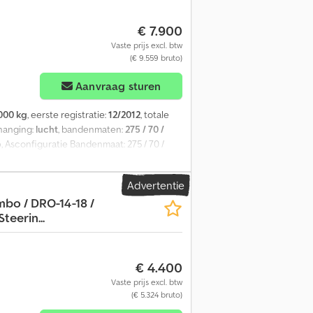
€ 7.900
Vaste prijs excl. btw
(€ 9.559 bruto)
Aanvraag sturen
000 kg
, eerste registratie:
12/2012
, totale
phanging:
lucht
, bandenmaten:
275 / 70 /
p
, Asconfiguratie Bandenmaat: 275 / 70 /
ubbel lucht; Max. aslast: 10.000 kg;
0%; Profiel banden rechts binnen: 30%;
Advertentie
edozmhcwepfx Abbok Laadvermogen: 15.120
bo / DRO-14-18 /
 DHLSU.40, achterklep, 2.000 kg Onderhoud,
Steerin...
staat: goed Productveiligheid Fabrikant:
€ 4.400
Vaste prijs excl. btw
(€ 5.324 bruto)