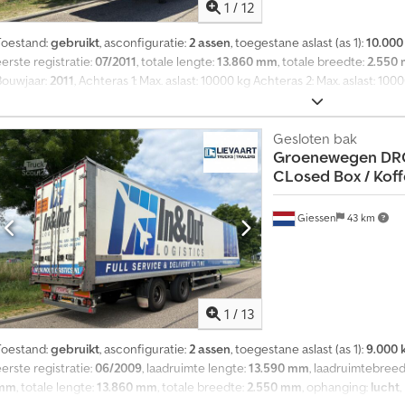
1
/
12
Toestand:
gebruikt
, asconfiguratie:
2 assen
, toegestane aslast (as 1):
10.000
erste registratie:
07/2011
, totale lengte:
13.860 mm
, totale breedte:
2.550
Bouwjaar:
2011
, Achteras 1: Max. aslast: 10000 kg Achteras 2: Max. aslast: 1
9.460 kg Laadvermogen: 24.540 kg GVW: 34.000 kg Kenteken: OL-60-KG
Gesloten bak
Groenewegen
DRO
CLosed Box / Koffe
Giessen
43 km
1
/
13
Toestand:
gebruikt
, asconfiguratie:
2 assen
, toegestane aslast (as 1):
9.000 
erste registratie:
06/2009
, laadruimte lengte:
13.590 mm
, laadruimtebree
mm
, totale lengte:
13.860 mm
, totale breedte:
2.550 mm
, ophanging:
lucht