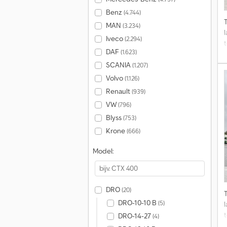
Benz
(4.744)
MAN
(3.234)
Iveco
(2.294)
DAF
(1.623)
SCANIA
(1.207)
Volvo
(1.126)
Renault
(939)
VW
(796)
Blyss
(753)
Krone
(666)
Model:
DRO
(20)
DRO-10-10 B
(5)
DRO-14-27
(4)