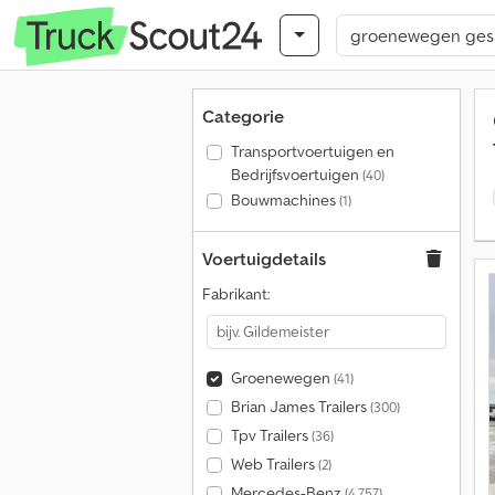
Categorie
Transportvoertuigen en
Bedrijfsvoertuigen
(40)
Bouwmachines
(1)
Voertuigdetails
Fabrikant:
Groenewegen
(41)
Brian James Trailers
(300)
Tpv Trailers
(36)
Web Trailers
(2)
Mercedes-Benz
(4.757)