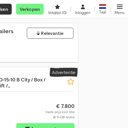
eken
Verkopen
Taal
Volglijst
(0)
Inloggen
Menu
ilers
Relevantie
Advertentie
-15-10 B City / Box /
 /...
€ 7.800
Vaste prijs excl. btw
(€ 9.438 bruto)