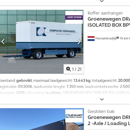
mm
, kleur:
overig
, Bouwjaar:
2009
, Uitrusting:
ABS
, = Aanvullende opties en
Axles - Luchtvering - Trommelremmen = Meer informatie = Bandenmaat: 3
trommelremmen Achteras 1: Max. aslast: 9000 kg Achteras 2: Max. aslast: 90
Koffer aanhanger
Groenewegen
DRA
Laadvermogen: 25.037 kg GVW: 32.000 kg Kenteken: OK-03-NV
ISOLATED BOX B
Honselersdijk
74 km
1
/
21
Toestand:
gebruikt
, maximaal laadgewicht:
13.443 kg
, totaalgewicht:
20.000
egistratie:
01/2006
, laadruimte lengte:
7.350 mm
, laadruimtebreedte:
2.50
Bouwjaar:
2006
, Uitrusting:
laadklep
, GROENEWEGEN TRAILER VOLLEDIG G
NIEUWSTAAT Box: Volledig Geïsoleerde Isotherm VEDECAR Chassis merk en
Geen Eerste registratie: APK: 07 ? 2025 Binnenafmetingen (lxbxh): 735 x 25
Laadvermogen: 13.440 kg GVW: 20.000 kg Ophanging: Luchtvering Assen: 
Gesloten bak
Groenewegen
DRE
275/70 R22.5 Bandenprofiel as 1: L90% R90% Michelin Bandenprofiel as 2:
2 -Axle / Loading L
gestraald en volledig opnieuw gespoten in 29, ABS, BPW-assen met schijfr
geïsoleerde boxopbouw VEDECAR, Dhollandia 2.000 kg laadklep, Volledige 