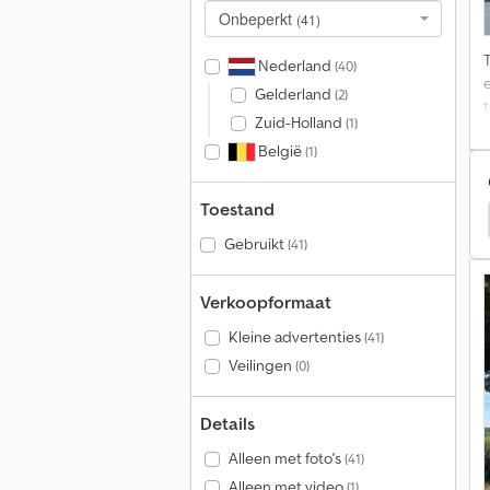
Onbeperkt
(41)
Nederland
(40)
e
Gelderland
(2)
t
Zuid-Holland
(1)
België
(1)
P
Toestand
Kögel Gesloten Wissellaadbakken
Kögel Opleggers
Gebruikt
(41)
Verkoopformaat
Kleine advertenties
(41)
Veilingen
(0)
Details
Alleen met foto's
(41)
Alleen met video
(1)