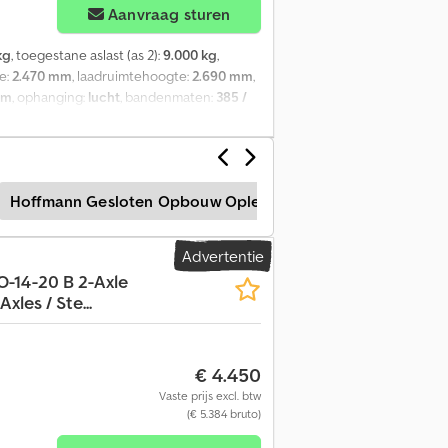
Aanvraag sturen
kg
, toegestane aslast (as 2):
9.000 kg
,
e:
2.470 mm
, laadruimtehoogte:
2.690 mm
,
mm
, ophanging:
lucht
, bandenmaten:
385 /
klep
, Asconfiguratie Bandenmaat: 385 / 65 /
eras 1: Max. aslast: 9.000 kg; Stuurbaar;
rbaar; Profiel links: 50%; Profiel rechts: 50%
 Functioneel Laadklep: Dhollandia
Hoffmann Gesloten Opbouw Opleggers
Hendricks Ge
ywood Box Staat Algemene staat:
g Uxspfx Abbsck Productveiligheid
Advertentie
-14-20 B 2-Axle
les / Ste...
€ 4.450
Vaste prijs excl. btw
(€ 5.384 bruto)