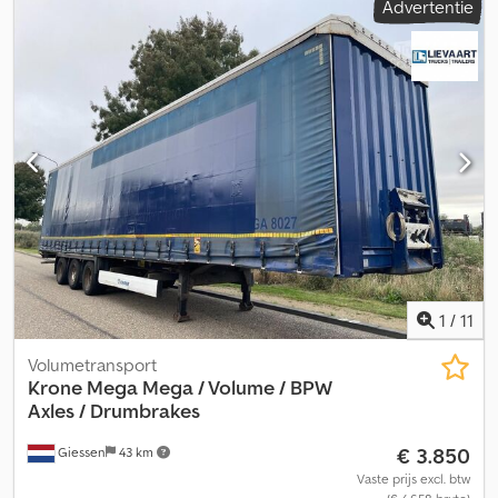
Advertentie
1
/
11
Volumetransport
Krone
Mega Mega / Volume / BPW
Axles / Drumbrakes
€ 3.850
Giessen
43 km
Vaste prijs excl. btw