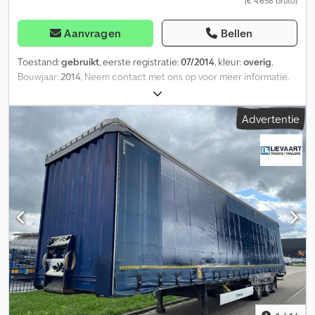
(€ 4.658 bruto)
Aanvragen
Bellen
Toestand:
gebruikt
, eerste registratie:
07/2014
, kleur:
overig
,
Bouwjaar:
2014
, Neem contact met ons op voor meer informatie.
Dodpfx Aoztcw Asfgskr
Advertentie