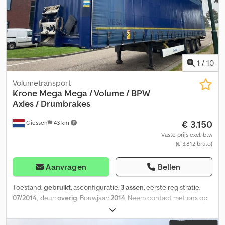
1
/
10
Volumetransport
Krone
Mega Mega / Volume / BPW
Axles / Drumbrakes
€ 3.150
Giessen
43 km
Vaste prijs excl. btw
(€ 3.812 bruto)
Aanvragen
Bellen
Toestand:
gebruikt
, asconfiguratie:
3 assen
, eerste registratie:
07/2014
, kleur:
overig
, Bouwjaar:
2014
, Neem contact met ons op
voor meer informatie. Dksdjztcxmepfx Afgor