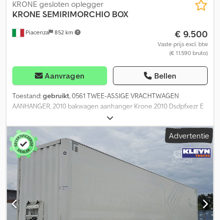
KRONE gesloten oplegger
KRONE
SEMIRIMORCHIO BOX
€ 9.500
Piacenza
852 km
Vaste prijs excl. btw
(€ 11.590 bruto)
Aanvragen
Bellen
Toestand:
gebruikt
, 0561 TWEE-ASSIGE VRACHTWAGEN
AANHANGER, 2010 bakwagen aanhanger Krone 2010 Dsdpfxezr E
Hwo Afgekr 2 assen Saf-assen Schijfremmen Achterklep Banden
385/65-22.5 Lengte 13,60 m Regelmatige keuring Kenteken:
Advertentie
AF51011 Locatie: terrein in PIACENZA Inruilmogelijkheden worden
besproken € 9.500, exclusief btw