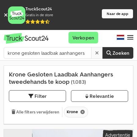
TruckScout24
Naar de app
Gratis in de store
Verkopen
Zoeken
Krone Gesloten Laadbak Aanhangers
tweedehands te koop
(1.083)
Filter
Relevantie
Krone
Alle filters verwijderen
Advertentie