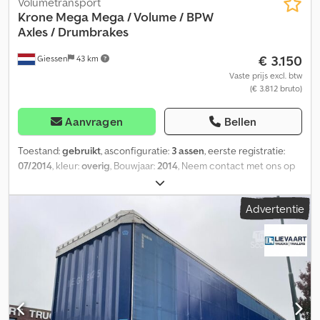
Volumetransport
Krone
Mega Mega / Volume / BPW
Axles / Drumbrakes
€ 3.150
Giessen
43 km
Vaste prijs excl. btw
(€ 3.812 bruto)
Aanvragen
Bellen
Toestand:
gebruikt
, asconfiguratie:
3 assen
, eerste registratie:
07/2014
, kleur:
overig
, Bouwjaar:
2014
, Neem contact met ons op
voor meer informatie. Dkodpfx Afsztcxteger
Advertentie