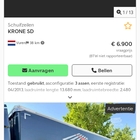
1
/
13
Schuifzeilen
KRONE
SD
€ 6.900
Vuren
38 km
vraagprijs
(BTW niet rapporteerbaar)
Aanvragen
Bellen
Toestand:
gebruikt
, asconfiguratie:
3 assen
, eerste registratie:
04/2013
, laadruimte lengte:
13.680 mm
, laadruimtebreedte:
2.480
mm
, laadruimtehoogte:
2.090 mm
, totale lengte:
13.900 mm
,
totale breedte:
2.550 mm
, totale hoogte:
3.300 mm
, ophanging:
Advertentie
lucht
, bandenmaten:
385/65R22,5
, wielbasis:
8.800 mm
, kleur:
overig
, Bouwjaar:
2013
, Uitrusting:
ABS
, = Aanvullende opties en
accessoires = - EBS = Bijzonderheden = Aantal Assen: 3,
Laadvermogen: 32595 kg, Eigen gewicht: 6405 kg, Totaalgewicht:
39000 kg, Soort chassis: Volledig chassis, Materiaal chassis: staal,