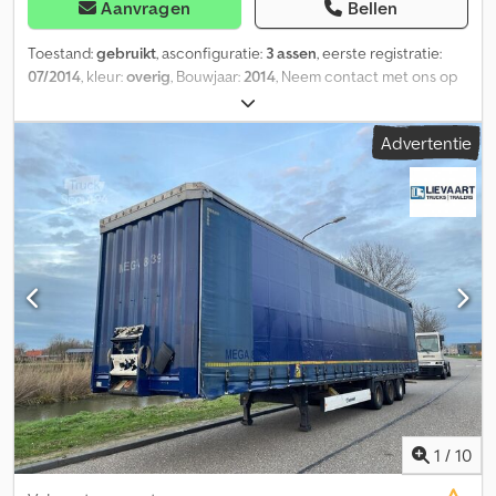
Aanvragen
Bellen
Toestand:
gebruikt
, asconfiguratie:
3 assen
, eerste registratie:
07/2014
, kleur:
overig
, Bouwjaar:
2014
, Neem contact met ons op
voor meer informatie. Dsdpfsztcxysx Afgskr
Advertentie
1
/
10