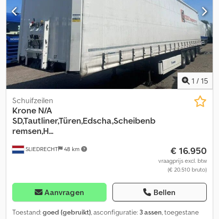
1
/
15
Schuifzeilen
Krone
N/A
SD,Tautliner,Türen,Edscha,Scheibenb
remsen,H...
€ 16.950
SLIEDRECHT
48 km
vraagprijs excl. btw
(€ 20.510 bruto)
Aanvragen
Bellen
Toestand:
goed (gebruikt)
, asconfiguratie:
3 assen
, toegestane