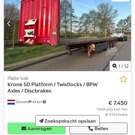
1
/
12
Platte bak
Krone
SD Platform / Twistlocks / BPW
Axles / Discbrakes
€ 7.450
Giessen
43 km
Vaste prijs excl. btw
(€ 9.014 bruto)
Zoekopdracht opslaan
Aanvragen
Bellen