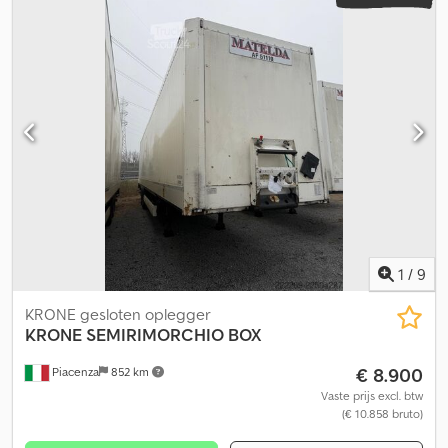
1
/
9
KRONE gesloten oplegger
KRONE
SEMIRIMORCHIO BOX
€ 8.900
Piacenza
852 km
Vaste prijs excl. btw
(€ 10.858 bruto)