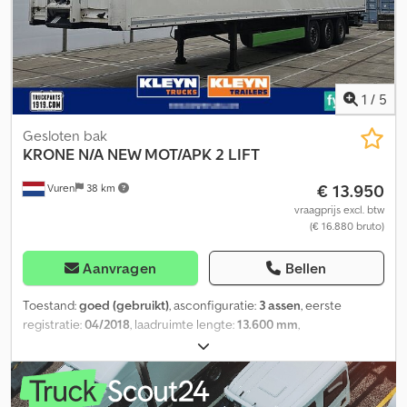
1
/
5
Gesloten bak
KRONE
N/A NEW MOT/APK 2 LIFT
€ 13.950
Vuren
38 km
vraagprijs excl. btw
(€ 16.880 bruto)
Aanvragen
Bellen
Toestand:
goed (gebruikt)
, asconfiguratie:
3 assen
, eerste
registratie:
04/2018
, laadruimte lengte:
13.600 mm
,
laadruimtebreedte:
2.480 mm
, laadruimtehoogte:
2.730 mm
,
totale lengte:
13.900 mm
, totale breedte:
2.550 mm
, totale
hoogte:
4.000 mm
, ophanging:
lucht
, bandenmaten:
385/65R22,5
,
wielbasis:
8.940 mm
, kleur:
overig
, Bouwjaar:
2018
, Uitrusting:
ABS,