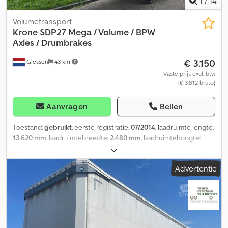
1
/
14
Volumetransport
Krone
SDP27 Mega / Volume / BPW
Axles / Drumbrakes
€ 3.150
Giessen
43 km
Vaste prijs excl. btw
(€ 3.812 bruto)
Aanvragen
Bellen
Toestand:
gebruikt
, eerste registratie:
07/2014
, laadruimte lengte:
13.620 mm
, laadruimtebreedte:
2.480 mm
, laadruimtehoogte:
2.970 mm
, kleur:
overig
, Bouwjaar:
2014
, Uitrusting:
ABS
, =
Aanvullende opties en accessoires = Dkjdpfxeztcv Ee Afgsr - BPW
Advertentie
Axles - Luchtvering - Trommelremmen