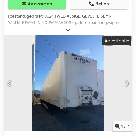
Aanvragen
Bellen
Toestand:
gebruikt
, 0624 TWEE-ASSIGE, GEVESTE SEMI-
AANHANGWAGEN, BOUWJAAR 2010 gesloten aanhangwagen
Krone 2010 2 assen Saf-assen Dkodpfx Afjzr E I Uogsr
Schijfremmen Achterklep Banden 385/65-22.5 Lengte 13,60 m
Advertentie
Regelmatige keuring Kenteken: AF51110 Locatie: terrein in
PIACENZA Inruil mogelijk € 8.900, exclusief BTW
1
/
7