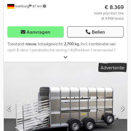
€ 8.369
Isselburg
87 km
Vaste prijs excl. btw
(€ 9.959 bruto)
Aanvragen
Bellen
Toestand:
nieuw
, totaalgewicht:
2.700 kg
, Incl. combinatie van
oprit & deur / parabolische vering / drijfhekken / reservewiel /
ventilatie boven / ventilatie onder Technische gegevens: • Merk:
Ifor Williams • Model: TA5 • Voertuigtype: Veetrailer •
Advertentie
Voertuigconditie: Nieuw voertuig • Eerste registratie: zonder
eerste registratie • Keuring (TÜV): 2 jaar vanaf eerste registratie •
Binnenmaten (LxBxH): 311 x 156 x 183 cm • Buitenmaten (LxBxH):
465 x 207 x 235 cm • Laadvloerhoogte: 42 cm • Toegestane
totaalgewicht: 2.700 kg • Leeggewicht: 882 kg • Laadvermogen:
1.818 kg • Chassis: laaglader (wielen naast de opbouw) • Banden:
175/75R16C • Onderstel: KNOTT-paraboolvering • Neuswiel: Ja •
100 km/u goedkeuring: optioneel, achteraf in te bouwen
BESCHRIJVING • Versterkte, degelijk geschroefde V-dissel • Zeer
stabiel gelast stalen frame • Frame volledig dompelbad thermisch
verzinkt • Veel dwarsliggers voor hoge puntbelasting • Bodem van