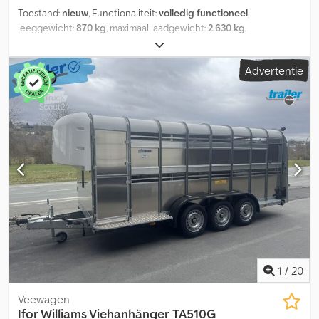
Toestand:
nieuw
, Functionaliteit:
volledig functioneel
,
leeggewicht:
870 kg
, maximaal laadgewicht:
2.630 kg
,
totaalgewicht:
3.500 kg
, asconfiguratie:
2 assen
, laadruimte
lengte:
3.100 mm
, laadruimtebreedte:
1.680 mm
,
Advertentie
laadruimtehoogte:
350 mm
, ophanging:
paraboolblad (veer)
,
bandenmaten:
185/70R13C
, aanhangerrem:
aanhanger geremd
,
Bouwjaar:
2026
, Ifor Williams TT3017 ► Achterkant-kipper met
grote kiephoek ► Laadoppervlak afmeting: ca. 310x168x35 cm
(LxBxH) ► Toegestane totaalgewicht: 3500 kg ► Leeggewicht
ca.: 870 kg (zonder extra’s) ► 12 V elektrische hydrauliekpomp en
eigen accu ► Acculading via trekkend voertuig ► Volledig
aluminium vloer ► Achterklep boven en onder te openen ► Max.
kiephoek 50° ► Volwaardig reservewiel Extra’s, inbegrepen in de
aanbiedingsprijs: ► Lichtbeschermingsrooster ► 4 x sjorogen
van 800 kg elk Dwsdpfx Aqszb I Rfegoa ► Oprijplatenhouders ►
Opzetrooster voor meer opslagruimte (115 cm binnenhoogte) ►
Banden met offroad-profiel - 185/70R13C
1
/
20
Veewagen
Ifor Williams Viehanhänger
TA510G