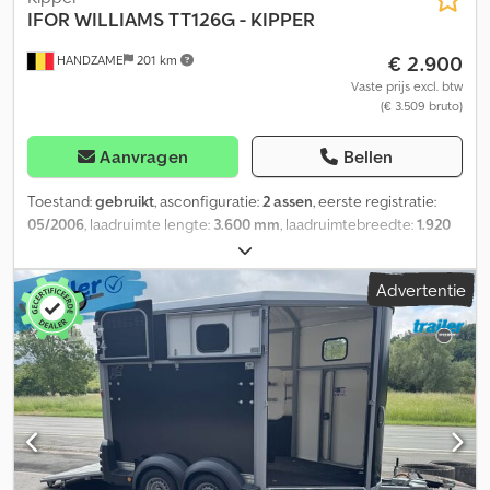
IFOR WILLIAMS
TT126G - KIPPER
€ 2.900
HANDZAME
201 km
Vaste prijs excl. btw
(€ 3.509 bruto)
Aanvragen
Bellen
Toestand:
gebruikt
, asconfiguratie:
2 assen
, eerste registratie:
05/2006
, laadruimte lengte:
3.600 mm
, laadruimtebreedte:
1.920
mm
, laadruimtehoogte:
380 mm
, ophanging:
staal
, bandenmaten:
185/60r12c
, wielbasis:
1.000 mm
, Bouwjaar:
2006
, Bandenmaat:
Advertentie
185/60 R12C Vering: bladvering Aandrijving: wielaandrijving
Leeggewicht: 1.310 kg Laadvermogen: 2.190 kg Maximaal
toegestaan totaalgewicht: 3.500 kg Djdpfxjzpwpre Aqgjwa
Kippercarrosserie: achteraan