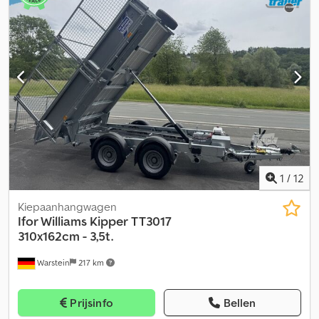
1
/
12
Kiepaanhangwagen
Ifor Williams Kipper
TT3017
310x162cm - 3,5t.
Warstein
217 km
Prijsinfo
Bellen