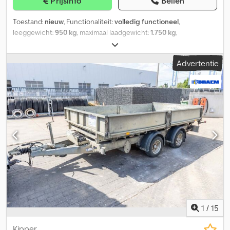
Prijsinfo
Bellen
Toestand:
nieuw
, Functionaliteit:
volledig functioneel
,
leeggewicht:
950 kg
, maximaal laadgewicht:
1.750 kg
,
totaalgewicht:
2.700 kg
, asconfiguratie:
2 assen
, laadruimte
lengte:
3.630 mm
, laadruimtebreedte:
1.790 mm
,
Advertentie
laadruimtehoogte:
2.290 mm
, ophanging:
paraboolblad (veer)
,
bandenmaten:
165R13C
, kleur:
rood
, aanhangerrem:
aanhanger
geremd
, Ifor Williams HBX511 ► Binnenafmetingen ca.:
363x179x229 cm ► Dakventilatie ► Getinte uitzetramen met
rooster ► Aan beide zijden bovenaan en aan de voorkant te
openen ► Volledig aluminium vloer ► LED-interieurverlichting ►
Klep/deur-combinatie aan de achterzijde ► Toponderstel met
parabolische bladveren ► Volwaardig reservewiel Dodpoxbr T
Njfx Aqgjwa Extra's inbegrepen in de prijs: ► Derde hoog
geplaatst remlicht ► Schokdemper-set & 100 km/u goedkeuring
Fouten in de beschrijving en prijs zijn ondanks zorgvuldige
controle niet uitgesloten; daarom zijn prijsopgaven, afmetingen,
gewichten en omschrijvingen niet bindend. Op voorraad,
tussentijdse verkoop voorbehouden.
1
/
15
Kipper