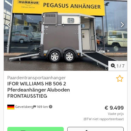
een bericht sturen via WhatsApp Whatsapp Whatsapp
1
/
7
Paardentransportaanhanger
IFOR WILLIAMS
HB 506 2
Pferdeanhänger Aluboden
FRONTAUSSTIEG
€ 9.499
Gevelsberg
169 km
Vaste prijs
(BTW niet rapporteerbaar)