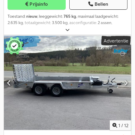
gewenste configuratie! Op de foto’s is een vergelijkbare
Prijsinfo
Bellen
aanhanger met extra’s te zien! Ondanks zorgvuldige controle zijn
fouten in de beschrijving en prijs niet uitgesloten. Daarom zijn
Toestand:
nieuw
, leeggewicht:
765 kg
, maximaal laadgewicht:
prijsopgaven, afmetingen, gewichten en beschrijvingen niet
2.635 kg
, totaalgewicht:
3.500 kg
, asconfiguratie:
2 assen
,
bindend.
laadruimte lengte:
3.600 mm
, laadruimtebreedte:
1.840 mm
,
laadruimtehoogte:
300 mm
, ophanging:
paraboolblad (veer)
,
Advertentie
bandenmaten:
155/70R12C
, Bouwjaar:
2025
, Ifor Williams GX126-
Skids - Machine transportaanhangwagen - Antislip multiplex
vloerplaat - Bakmaat: 366 x 184 x 27 cm - Toegestane
totaalgewicht: 3500 kg - Leeggewicht ca. 765 kg - 3 paar sjorogen
(à 500kg) - Reservewiel Dsdpfxjxb U A To Aqgswa - Zijwaarts
verschuifbare oprijrampen 120 cm - Banden: 155/70R12C Extra’s: -
Aluminium tranenplaat vloer - 4 ingewerkte sjorogen
1
/
12