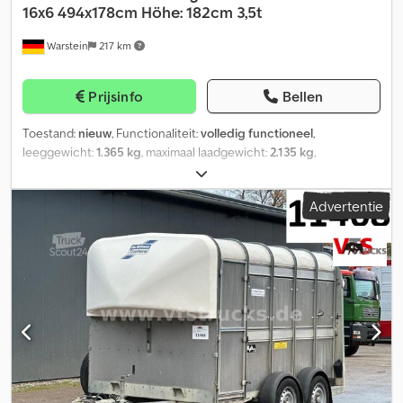
16x6 494x178cm Höhe: 182cm 3,5t
Warstein
217 km
Prijsinfo
Bellen
Toestand:
nieuw
, Functionaliteit:
volledig functioneel
,
leeggewicht:
1.365 kg
, maximaal laadgewicht:
2.135 kg
,
totaalgewicht:
3.500 kg
, asconfiguratie:
3 assen
, laadruimte
lengte:
4.930 mm
, laadruimtebreedte:
1.780 mm
,
Advertentie
laadruimtehoogte:
1.820 mm
, ophanging:
paraboolblad (veer)
,
bandenmaten:
175/75R16C
, aanhangerrem:
aanhanger geremd
,
Ifor Williams veetrailer, TA510G 16x6 RD ► 3-assige TRIDEM met
bladvering ► Laadruimteafmetingen: 493 x 178 x 182 cm (LxBxH)
► Toegestane totaalgewicht: 3500 kg ► Leeggewicht: ca. 1365
kg ► 2-delige toegangdeur vooraan, links ► Zijluchtkleppen ►
Oplopende hekkens aan beide zijden ► Afwatertank, standaard
► Bandenmaat 175/75R16C plus reservewiel ► Combinatie van
oprijplaat en deuren Extra’s, inbegrepen in de aanbiedingsprijs:
Dedpfx Aqjxyxb Djgswa ► Scheidingsstangen, onderste
luchtkleppen ► Dwarswand, meervoudig verstelbaar ►