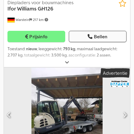
Diepladers voor bouwmachines
Ifor Williams
GH126
Warstein
217 km
Prijsinfo
Bellen
Toestand:
nieuw
, leeggewicht:
793 kg
, maximaal laadgewicht:
2.707 kg
, totaalgewicht:
3.500 kg
, asconfiguratie:
2 assen
,
laadruimte lengte:
3.600 mm
, laadruimtebreedte:
1.840 mm
,
ophanging:
paraboolblad (veer)
, Ifor Williams
Advertentie
bouwmachineaanhanger - Tandem / 2-asser - Verlaagde
achterkant voor een extra vlakke oprijhoek - Volledige breedte
oprijklep, 120 cm lang - Binnenmaten ca.: LxB 360 x 184 cm -
Toegestane totaalgewicht: 3500 kg - Leeggewicht ca.: 800 kg - 24
mm antislip multiplex vloerplaat voor hoge puntbelasting - 10
sjorogen (800 kg) - Baksteun, vooraan Dedpfxexcah De Aqgewa -
Betreedbare stalen spatborden - Banden: 185/70R13C De foto's
tonen het model met standaardverlichting, het momenteel
aangeboden model is reeds voorzien van LED-verlichting 12/24V
Extra's, inbegrepen in de aanbiedingsprijs: - Opbergbox, links