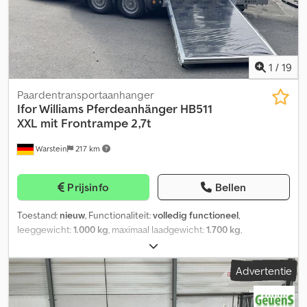
1
/
19
Paardentransportaanhanger
Ifor Williams Pferdeanhänger
HB511
XXL mit Frontrampe 2,7t
Warstein
217 km
Prijsinfo
Bellen
Toestand:
nieuw
, Functionaliteit:
volledig functioneel
,
leeggewicht:
1.000 kg
, maximaal laadgewicht:
1.700 kg
,
totaalgewicht:
2.700 kg
, asconfiguratie:
2 assen
, laadruimte
lengte:
3.520 mm
, laadruimtebreedte:
1.790 mm
,
Advertentie
laadruimtehoogte:
2.260 mm
, ophanging:
paraboolblad (veer)
,
bandenmaten:
165R13C
, aanhangerrem:
aanhanger geremd
,
Bouwjaar:
2026
, Ifor Williams Paardentrailer - HB511 ► Kleur: Zwart