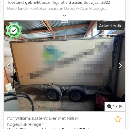
Toestand:
gebruikt
, asconfiguratie:
2 assen
, Bouwjaar:
2022
,
Nederlandse kentekenpapieren Dwodpfx Asyu Rapoqgsa =
Verdere informatie = Leeggewicht: 728 kg Laadvermogen: 2.772
kg GVW: 3.500 kg Laadruimafmetingen (LxBxH): 3,69x1,59 Neem
Advertentie
contact op met Geert Geuens voor meer informatie.
1
/
15
Ifor Williams kastentrailer met Nilfisk
hogedrukreiniger