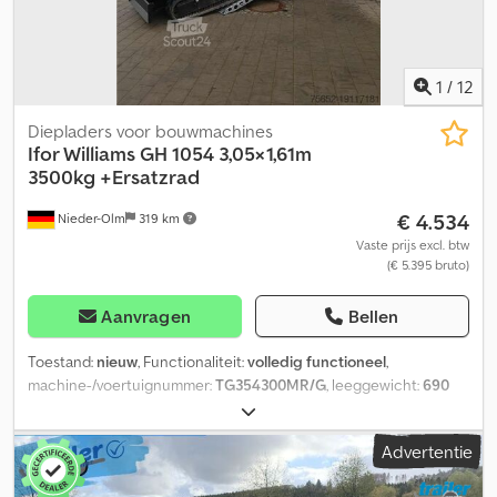
achter - 4 extra sjorogen op de vloer - Reservewiel met houder
1
/
12
Diepladers voor bouwmachines
Ifor Williams
GH 1054 3,05×1,61m
3500kg +Ersatzrad
€ 4.534
Nieder-Olm
319 km
Vaste prijs excl. btw
(€ 5.395 bruto)
Aanvragen
Bellen
Toestand:
nieuw
, Functionaliteit:
volledig functioneel
,
machine-/voertuignummer:
TG354300MR/G
, leeggewicht:
690
kg
, maximaal laadgewicht:
2.810 kg
, totaalgewicht:
3.500 kg
,
asconfiguratie:
2 assen
, laadruimte lengte:
3.050 mm
,
Advertentie
laadruimtebreedte:
1.610 mm
, ophanging:
staal
, Ingebouwde
accessoires - Reservewiel - 6 extra sjorogen Oprijklep -