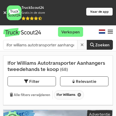
TruckScout24
Naar de app
Gratis in de store
Verkopen
Zoeken
Ifor Williams Autotransporter Aanhangers
tweedehands te koop
(68)
Filter
Relevantie
Ifor Williams
Alle filters verwijderen
Advertentie