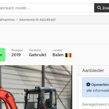
Zo
aafmachines
Advertentie-ID: A222-89-627
Bouwjaar
Toestand
Locatie
2019
Gebruikt
Balen
en
Aanbieder
Opmerkin
alle informati
Geregistreerd s