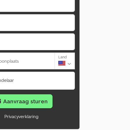
Land
oonplaats
ndelaar
Aanvraag sturen
Privacyverklaring