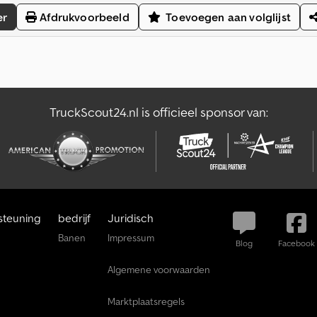
er
Afdrukvoorbeeld
Toevoegen aan volglijst
TruckScout24.nl is officieel sponsor van:
steuning
bedrijf
Juridisch
Banen
Impressum
Blog
Facebook
Algemene voorwaarden
Marktplaatsregels