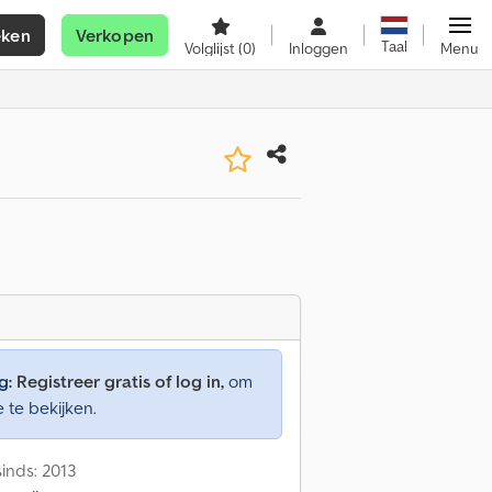
eken
Verkopen
Taal
Volglijst
(0)
Inloggen
Menu
g:
Registreer gratis of log in,
om
e te bekijken.
inds: 2013