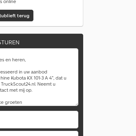
s online
tublieft terug
STUREN