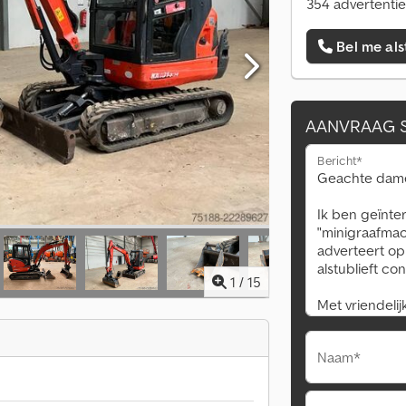
354 advertentie
Bel me als
AANVRAAG 
Bericht*
1
/
15
Naam*