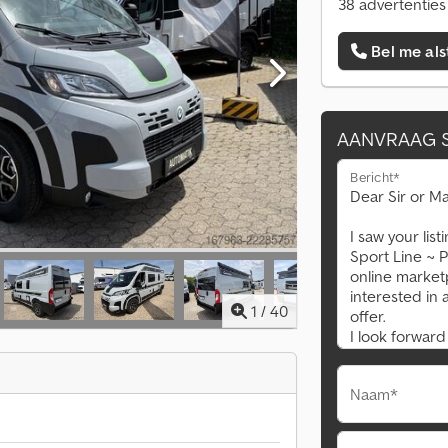
38 advertenties
Bel me als
AANVRAAG 
Bericht*
1
/
40
Naam*