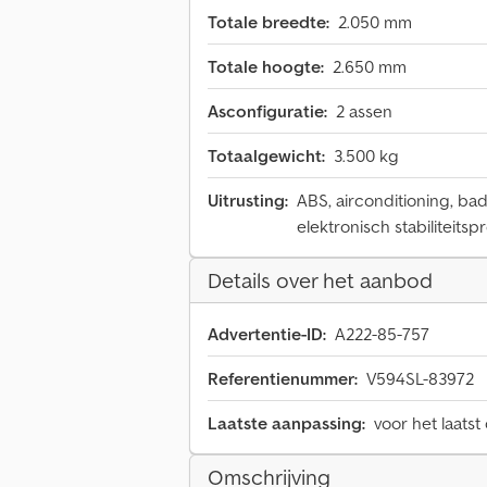
Totale breedte:
2.050 mm
Totale hoogte:
2.650 mm
Asconfiguratie:
2 assen
Totaalgewicht:
3.500 kg
Uitrusting:
ABS, airconditioning, ba
elektronisch stabiliteitsp
Details over het aanbod
Advertentie-ID:
A222-85-757
Referentienummer:
V594SL-83972
Laatste aanpassing:
voor het laatst
Omschrijving