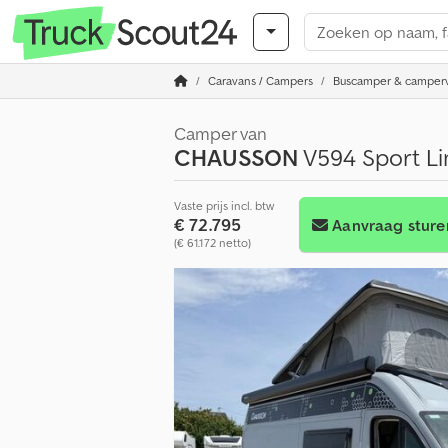
Caravans / Campers
Buscamper & camper
Camper van
CHAUSSON
V594 Sport Li
Vaste prijs incl. btw
€ 72.795
Aanvraag sture
(€ 61.172 netto)