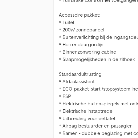
* Full Brake Control met voetgange
Accessoire pakket:
* Luifel
* 200W zonnepaneel
* Buitenverlichting bij de ingangsde
* Horrendeurgordijn
* Binnenzonwering cabine
* Slaapmogelijkheden in de zithoek
Standaarduitrusting:
* Afdaalassistent
* ECO-pakket: start-/stopsysteem in
* ESP
* Elektrische buitenspiegels met on
* Elektrische instaptrede
* Uitbreiding voor eettafel
* Airbag bestuurder en passagier
* Ramen - dubbele beglazing met co