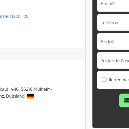
E-mail*
fstelldach `26
Telefoon
Bedrijf
Postcode & w
Ik ben ha
skaul 14-16, 56218 Mülheim-
nz, Duitsland