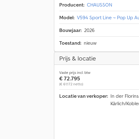
Producent:
CHAUSSON
Model:
V594 Sport Line ~ Pop Up Au
Bouwjaar:
2026
Toestand:
nieuw
Prijs & locatie
Vaste prijs incl. btw
€ 72.795
(€ 61.172 netto)
Locatie van verkoper:
In der Florin
Kärlich/Koble