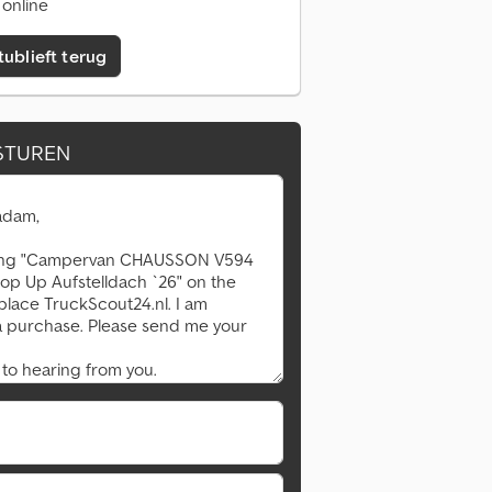
 online
tublieft terug
STUREN