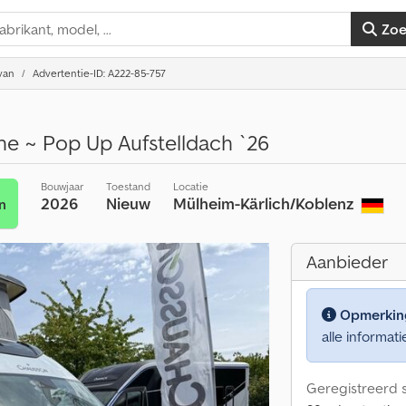
Zo
van
Advertentie-ID: A222-85-757
ne ~ Pop Up Aufstelldach `26
Bouwjaar
Toestand
Locatie
2026
Nieuw
Mülheim-Kärlich/Koblenz
n
Aanbieder
Opmerkin
alle informati
Geregistreerd s