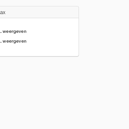
Fax
... weergeven
.. weergeven