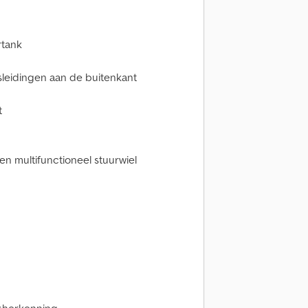
rtank
sleidingen aan de buitenkant
t
n multifunctioneel stuurwiel