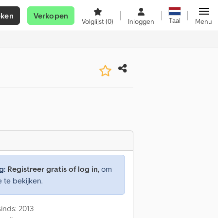
eken
Verkopen
Taal
Volglijst
(0)
Inloggen
Menu
g:
Registreer gratis of log in,
om
e te bekijken.
inds: 2013