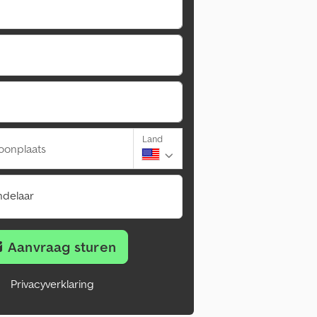
Land
oonplaats
ndelaar
Aanvraag sturen
Privacyverklaring