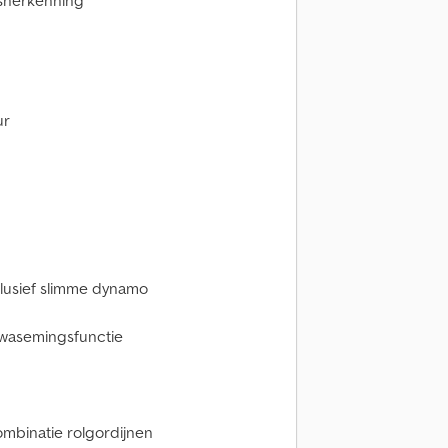
rsherkenning
ur
clusief slimme dynamo
twasemingsfunctie
mbinatie rolgordijnen