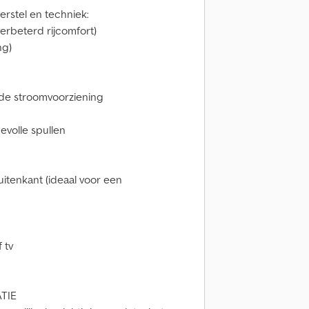
rstel en techniek:
erbeterd rijcomfort)
ng)
de stroomvoorziening
evolle spullen
uitenkant (ideaal voor een
f tv
ATIE