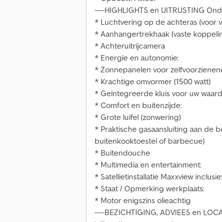
----HIGHLIGHTS en UITRUSTING Onde
* Luchtvering op de achteras (voor v
* Aanhangertrekhaak (vaste koppeli
* Achteruitrijcamera
* Energie en autonomie:
* Zonnepanelen voor zelfvoorzienen
* Krachtige omvormer (1500 watt)
* Geïntegreerde kluis voor uw waard
* Comfort en buitenzijde:
* Grote luifel (zonwering)
* Praktische gasaansluiting aan de b
buitenkooktoestel of barbecue)
* Buitendouche
* Multimedia en entertainment:
* Satellietinstallatie Maxxview inclusie
* Staat / Opmerking werkplaats:
* Motor enigszins olieachtig
----BEZICHTIGING, ADVIEES en LOC