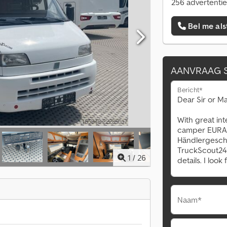
256 advertentie
Bel me als
AANVRAAG 
Bericht*
1
/
26
Naam*