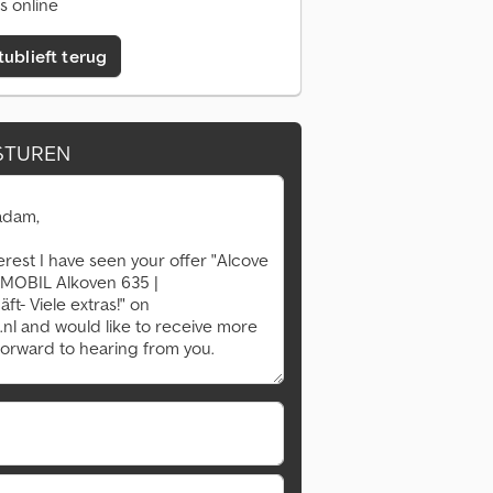
s online
tublieft terug
STUREN