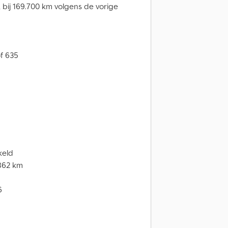
, bij 169.700 km volgens de vorige
f 635
keld
.862 km
6