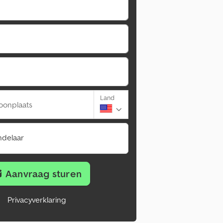
Land
oonplaats
ndelaar
Aanvraag sturen
Privacyverklaring