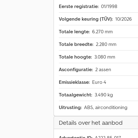
Eerste registratie:
01/1998
Volgende keuring (TÜV):
10/2026
Totale lengte:
6.270 mm
Totale breedte:
2.280 mm
Totale hoogte:
3.080 mm
Asconfiguratie:
2 assen
Emissieklasse:
Euro 4
Totaalgewicht:
3.490 kg
Uitrusting:
ABS, airconditioning
Details over het aanbod
Advertentie-ID:
A222-85-017