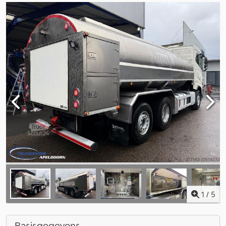
1
/
5
Basisgegevens