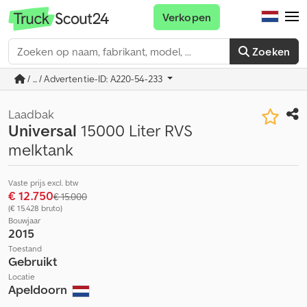
Verkopen
Zoeken
/ ... / Advertentie-ID: A220-54-233
Laadbak
Universal
15000 Liter RVS
melktank
Vaste prijs excl. btw
€ 12.750
€ 15.000
(€ 15.428 bruto)
Bouwjaar
2015
Toestand
Gebruikt
Locatie
Apeldoorn