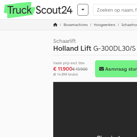
Bouwmachines
Hoogwerkers
Schaarho
Schaarlift
Holland Lift
G-300DL30/S D
Vaste prijs excl. btw
€ 11.900
Aanvraag stu
€ 13.900
(€ 14.399 bruto)