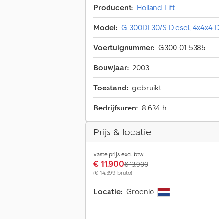
Producent:
Holland Lift
Model:
G-300DL30/S Diesel, 4x4x4 D
Voertuignummer:
G300-01-5385
Bouwjaar:
2003
Toestand:
gebruikt
Bedrijfsuren:
8.634 h
Prijs & locatie
Vaste prijs excl. btw
€ 11.900
€ 13.900
(€ 14.399 bruto)
Locatie:
Groenlo