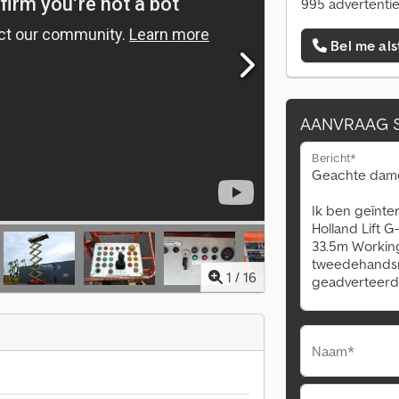
995 advertentie
Bel me als
AANVRAAG 
Bericht*
1
/
16
Naam*