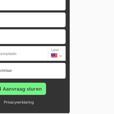
Land
oonplaats
ndelaar
Aanvraag sturen
Privacyverklaring