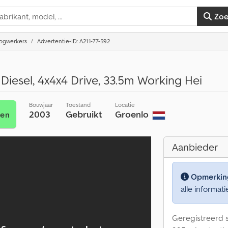
Zo
ogwerkers
Advertentie-ID: A211-77-592
iesel, 4x4x4 Drive, 33.5m Working Hei
Bouwjaar
Toestand
Locatie
2003
Gebruikt
Groenlo
ren
Aanbieder
Opmerkin
alle informati
Geregistreerd s