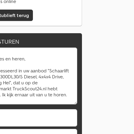
s online
tublieft terug
STUREN