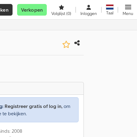
eken
Verkopen
Taal
Volglijst
(0)
Inloggen
Menu
g:
Registreer gratis of log in,
om
e te bekijken.
inds: 2008