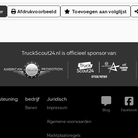
er
Afdrukvoorbeeld
Toevoegen aan volglijst
TruckScout24.nl is officieel sponsor van:
steuning
bedrijf
Juridisch
Banen
Impressum
Blog
Facebook
Algemene voorwaarden
Marktplaatsregels