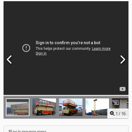
1
/
16
Basisgegevens