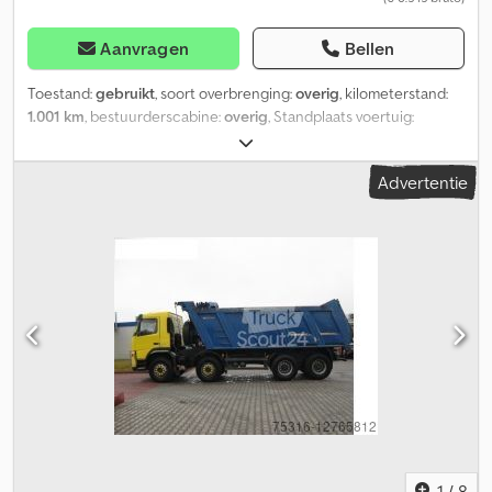
Aanvragen
Bellen
Toestand:
gebruikt
, soort overbrenging:
overig
, kilometerstand:
1.001 km
, bestuurderscabine:
overig
, Standplaats voertuig:
Bovenden, opbouw: voor grader, 6-cilinder motor nr. 53A6019.
ACCESSOIRES-INFORMATIE ZONDER GARANTIE, wijzigingen,
Advertentie
tussentijdse verkoop en vergissingen voorbehouden! Dcodpei
Rphgsfx Ag Tok
1
/
8