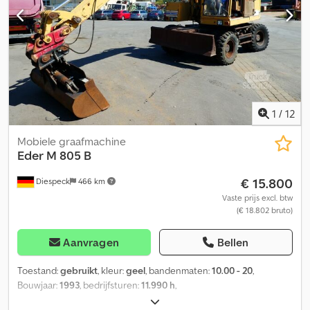
buisframe, hardhouten vloer, sjorogen Verkoop uitsluitend aan
bedrijven. BIJ EXPORT DIENT ALLEEN DE NETTOPRIJS BETAALD
TE WORDEN !!!!! ALLE INFORMATIE ZONDER GARANTIE, INCL.
UITRUSTING EN TOEBEHOREN. Onze algemene voorwaarden (zie
colofon) zijn van toepassing op alle koopcontracten, facturen,
proforma-facturen, bestellingen en verkoopgesprekken.
1
/
12
Mobiele graafmachine
Eder
M 805 B
€ 15.800
Diespeck
466 km
Vaste prijs excl. btw
(€ 18.802 bruto)
Aanvragen
Bellen
Toestand:
gebruikt
, kleur:
geel
, bandenmaten:
10.00 - 20
,
Bouwjaar:
1993
, bedrijfsturen:
11.990 h
,
machine-/voertuignummer:
473
, Uitrusting:
grijperhydrauliek,