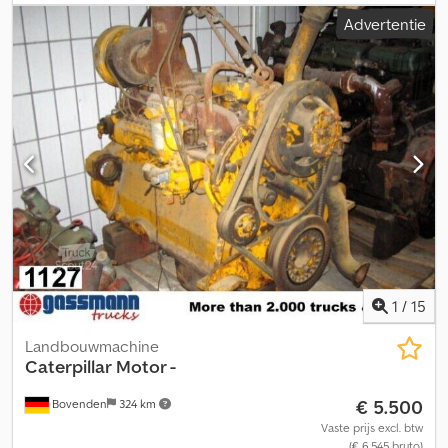
hydraulische hamer, verstelbare giek
, Slootbak 1.800 mm
Advertentie
Djdponxkvbjfx Ag Tock Toegestane totaalgewicht 15.000 kg
Snelwisselsysteem Stempelblad Rechter planetaire tandwiel van
de vooras defect Wijzigingen en vergissingen voorbehouden
1
/
15
Landbouwmachine
Caterpillar
Motor -
€ 5.500
Bovenden
324 km
Vaste prijs excl. btw
(€ 6.545 bruto)