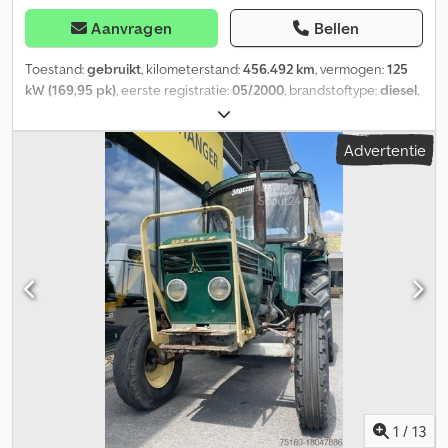
Aanvragen
Bellen
Toestand:
gebruikt
, kilometerstand:
456.492 km
, vermogen:
125
kW (169,95 pk)
, eerste registratie:
05/2000
, brandstoftype:
diesel
,
totaalgewicht:
7.490 kg
, kleur:
groen
, soort overbrenging:
mechanisch
, aantal zitplaatsen:
2
, Uitrusting:
kraan
, *
Advertentie
Afstandsbediening Dsdpfer A Adcsx Ag Teck * 28 meter
hefhoogte * Maximale draagkracht: 500 kg * Klaas opbouw * Hatz
dieselmotor
1
/
13