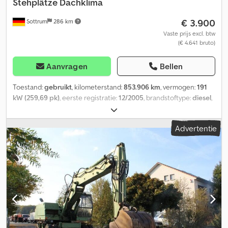
Stehplätze Dachklima
€ 3.900
Sottrum
286 km
Vaste prijs excl. btw
(€ 4.641 bruto)
Aanvragen
Bellen
Toestand:
gebruikt
, kilometerstand:
853.906 km
, vermogen:
191
kW (259,69 pk)
, eerste registratie:
12/2005
, brandstoftype:
diesel
,
aantal zitplaatsen:
40
, soort overbrenging:
automatisch
,
asconfiguratie:
4x2
, leeggewicht:
11.700 kg
, maximaal laadgewicht:
Advertentie
6.300 kg
, totaalgewicht:
18.000 kg
, emissieklasse:
Euro 4
, kleur:
zilver
, remmen:
retarder
, ophanging:
lucht
, bestuurderscabine:
dagcabine
, Uitrusting:
ABS, airconditioning, bekrachtigde
besturing, boordcomputer, cabine, roetfilter, standkachel
, *
Duits voertuig * 1e eigenaar * 2 stuks beschikbaar * 40 zitplaatsen
voor passagiers en 63 staanplaatsen * Rolstoel- en
kinderwagenplaats met oprijplaat * Verlaagbare instap
(bordsteinabsenkung) * Automatische versnellingsbak Djdpfx
Agevhpgdj Tock * Motor: MAN D2866 LUH 23 * Dieselpartikelfilter,
PMK2 (Euro 4) * Halteplaatsrem * Retarder * Spheros