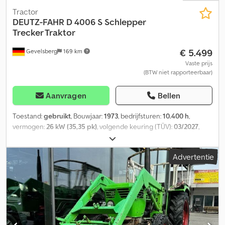
Tractor
DEUTZ-FAHR
D 4006 S Schlepper
Trecker Traktor
€ 5.499
Gevelsberg
169 km
Vaste prijs
(BTW niet rapporteerbaar)
Aanvragen
Bellen
Toestand:
gebruikt
, Bouwjaar:
1973
, bedrijfsturen:
10.400 h
,
vermogen:
26 kW (35,35 pk)
, volgende keuring (TÜV):
03/2027
,
Uitrusting:
cabine
, Deutz D 4006 S * Landbouwtrekker * Tractor *
Oldtimer Dcsdsvh E Rrjpfx Ag Tok * Bouwjaar: 1973 * Eerste
Advertentie
toelating: 01.06.1973 * APK: 03/2027 * Historisch kenteken *
Afmetingen: 3.470 mm x 1.540 mm x 2.280 mm * Toegelaten
totaalgewicht: 3.200 kg * Eigen gewicht: ca. 1.930 kg * Modelserie:
D-serie * Model: D 4006 - S * Cilinderinhoud: 2.808 cm³ *
Cilinders: 3 * Diesel * Vermogen: 26 kW / 35 pk * Topsnelheid: 25
km/u * Staande, luchtgekoelde viertraps driecilinder lijnmotor
met natuurlijke aanzuiging * Schakeltransmissie met vier